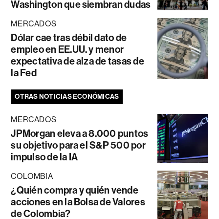
Washington que siembran dudas
MERCADOS
Dólar cae tras débil dato de
empleo en EE.UU. y menor
expectativa de alza de tasas de
la Fed
OTRAS NOTICIAS ECONÓMICAS
MERCADOS
JPMorgan eleva a 8.000 puntos
su objetivo para el S&P 500 por
impulso de la IA
COLOMBIA
¿Quién compra y quién vende
acciones en la Bolsa de Valores
de Colombia?