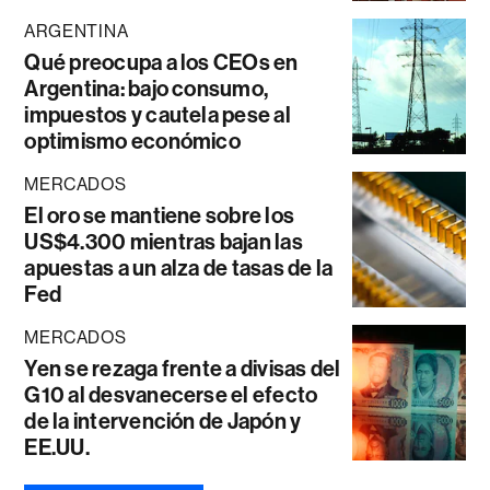
ARGENTINA
Qué preocupa a los CEOs en
Argentina: bajo consumo,
impuestos y cautela pese al
optimismo económico
MERCADOS
El oro se mantiene sobre los
US$4.300 mientras bajan las
apuestas a un alza de tasas de la
Fed
MERCADOS
Yen se rezaga frente a divisas del
G10 al desvanecerse el efecto
de la intervención de Japón y
EE.UU.