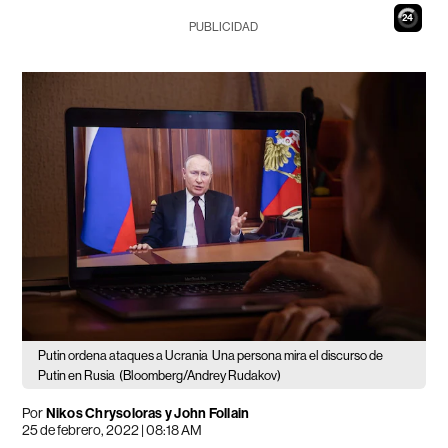
23
PUBLICIDAD
Putin ordena ataques a Ucrania
Una persona mira el discurso de
Putin en Rusia
(Bloomberg/Andrey Rudakov)
Por
Nikos Chrysoloras y John Follain
25 de febrero, 2022 | 08:18 AM