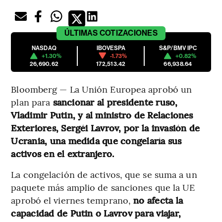
ÚLTIMAS
COTIZACIONES
NASDAQ
IBOVESPA
S&P/BMV IPC
+1.30%
-1.73%
+0.82%
26,690.62
172,513.42
66,938.64
Bloomberg — La Unión Europea aprobó un
plan para
sancionar al presidente ruso,
Vladimir Putin, y al ministro de Relaciones
Exteriores, Sergéi Lavrov, por la invasión de
Ucrania, una medida que congelaría sus
activos en el extranjero.
La congelación de activos, que se suma a un
paquete más amplio de sanciones que la UE
aprobó el viernes temprano,
no afecta la
capacidad de Putin o Lavrov para viajar,