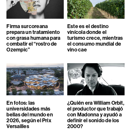
Firma surcoreana
Este es el destino
prepara un tratamiento
vinícola donde el
con grasa humana para
turismo crece, mientras
combatir el “rostro de
el consumo mundial de
Ozempic”
vino cae
En fotos: las
¿Quién era William Orbit,
universidades más
el productor que trabajó
bellas del mundo en
con Madonna y ayudó a
2026, según el Prix
definir el sonido de los
Versailles
2000?