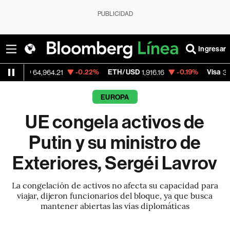
PUBLICIDAD
Ingresar
-0.22%
ETH/USD
-0.19%
Visa
-
64,964.21
1,916.16
362.50
EUROPA
UE congela activos de
Putin y su ministro de
Exteriores, Sergéi Lavrov
La congelación de activos no afecta su capacidad para
viajar, dijeron funcionarios del bloque, ya que busca
mantener abiertas las vías diplomáticas