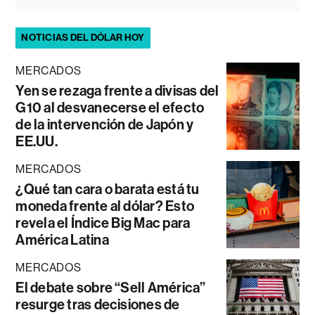
NOTICIAS DEL DÓLAR HOY
MERCADOS
Yen se rezaga frente a divisas del
G10 al desvanecerse el efecto
de la intervención de Japón y
EE.UU.
MERCADOS
¿Qué tan cara o barata está tu
moneda frente al dólar? Esto
revela el Índice Big Mac para
América Latina
MERCADOS
El debate sobre “Sell América”
resurge tras decisiones de