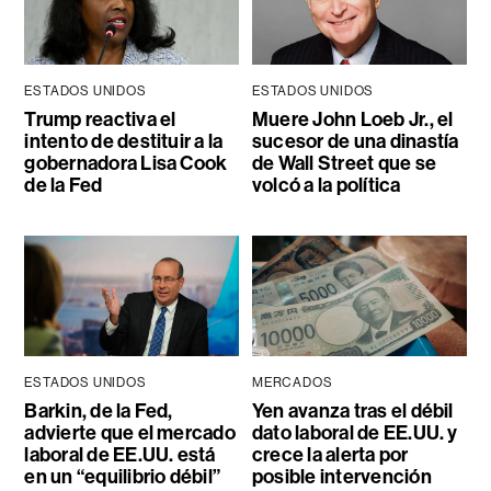
ESTADOS UNIDOS
ESTADOS UNIDOS
Trump reactiva el
Muere John Loeb Jr., el
intento de destituir a la
sucesor de una dinastía
gobernadora Lisa Cook
de Wall Street que se
de la Fed
volcó a la política
ESTADOS UNIDOS
MERCADOS
Barkin, de la Fed,
Yen avanza tras el débil
advierte que el mercado
dato laboral de EE.UU. y
laboral de EE.UU. está
crece la alerta por
en un “equilibrio débil”
posible intervención