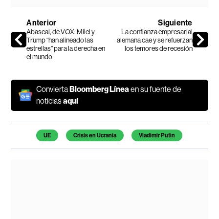
Anterior
Siguiente
Abascal, de VOX: Milei y
La confianza empresarial
Trump “han alineado las
alemana cae y se refuerzan
estrellas” para la derecha en
los temores de recesión
el mundo
Convierta
Bloomberg Línea
en su fuente de
noticias
aquí
Temas de este artículo
UE
Crisis en Ucrania
Vladimir Putin