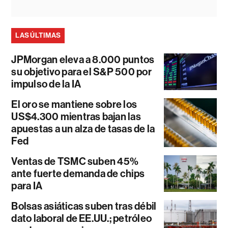
LAS ÚLTIMAS
JPMorgan eleva a 8.000 puntos
su objetivo para el S&P 500 por
impulso de la IA
El oro se mantiene sobre los
US$4.300 mientras bajan las
apuestas a un alza de tasas de la
Fed
Ventas de TSMC suben 45%
ante fuerte demanda de chips
para IA
Bolsas asiáticas suben tras débil
dato laboral de EE.UU.; petróleo