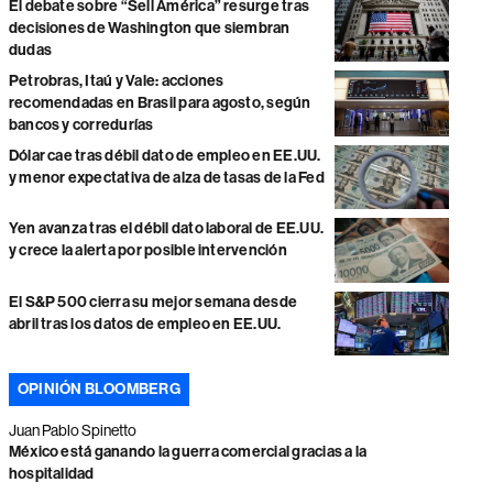
El debate sobre “Sell América” resurge tras
decisiones de Washington que siembran
dudas
Petrobras, Itaú y Vale: acciones
recomendadas en Brasil para agosto, según
bancos y corredurías
Dólar cae tras débil dato de empleo en EE.UU.
y menor expectativa de alza de tasas de la Fed
Yen avanza tras el débil dato laboral de EE.UU.
y crece la alerta por posible intervención
El S&P 500 cierra su mejor semana desde
abril tras los datos de empleo en EE.UU.
OPINIÓN BLOOMBERG
Juan Pablo Spinetto
México está ganando la guerra comercial gracias a la
hospitalidad