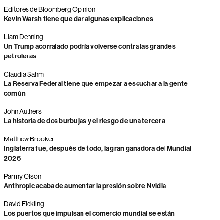
Editores de Bloomberg Opinion
Kevin Warsh tiene que dar algunas explicaciones
Liam Denning
Un Trump acorralado podría volverse contra las grandes
petroleras
Claudia Sahm
La Reserva Federal tiene que empezar a escuchar a la gente
común
John Authers
La historia de dos burbujas y el riesgo de una tercera
Matthew Brooker
Inglaterra fue, después de todo, la gran ganadora del Mundial
2026
Parmy Olson
Anthropic acaba de aumentar la presión sobre Nvidia
David Fickling
Los puertos que impulsan el comercio mundial se están