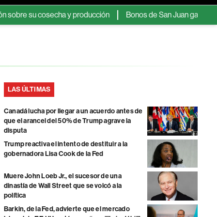
su cosecha y producción
Bonos de San Juan ganan atractivo ent
LAS ÚLTIMAS
Canadá lucha por llegar a un acuerdo antes de
que el arancel del 50% de Trump agrave la
disputa
Trump reactiva el intento de destituir a la
gobernadora Lisa Cook de la Fed
Muere John Loeb Jr., el sucesor de una
dinastía de Wall Street que se volcó a la
política
Barkin, de la Fed, advierte que el mercado