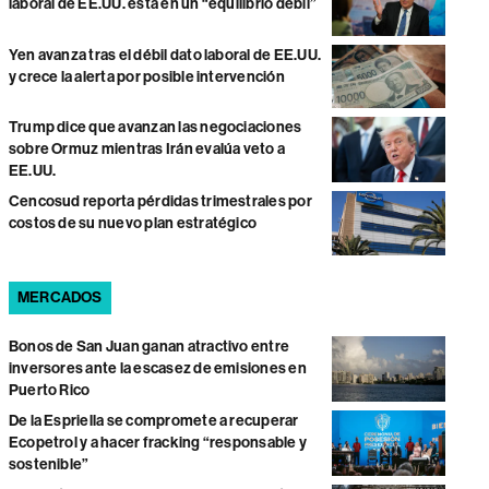
laboral de EE.UU. está en un “equilibrio débil”
Yen avanza tras el débil dato laboral de EE.UU.
y crece la alerta por posible intervención
Trump dice que avanzan las negociaciones
sobre Ormuz mientras Irán evalúa veto a
EE.UU.
Cencosud reporta pérdidas trimestrales por
costos de su nuevo plan estratégico
MERCADOS
Bonos de San Juan ganan atractivo entre
inversores ante la escasez de emisiones en
Puerto Rico
De la Espriella se compromete a recuperar
Ecopetrol y a hacer fracking “responsable y
sostenible”