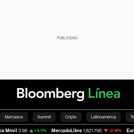
PUBLICIDAD
Mercados
Summit
Cripto
Latinoamérica
T
.98
MercadoLibre
1,821.795
Euro/Dólar
1
+3.11%
-0.14%
Green
Economía
Estilo de vida
Mundo
Videos