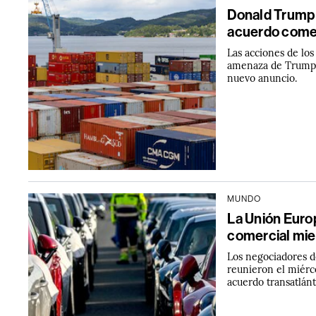
Donald Trump e
acuerdo comer
Las acciones de los
amenaza de Trump l
nuevo anuncio.
MUNDO
La Unión Euro
comercial mie
Los negociadores d
reunieron el miérco
acuerdo transatlánt