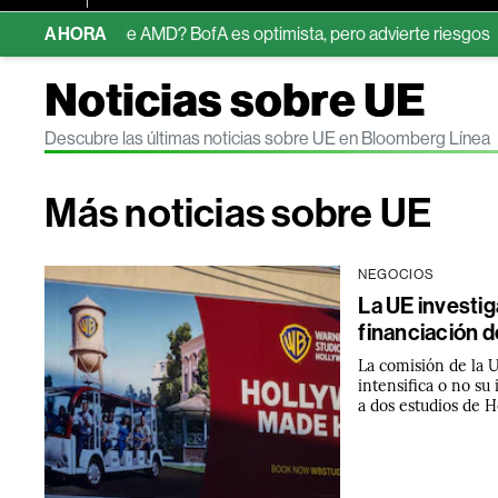
ones de AMD? BofA es optimista, pero advierte riesgos
AHORA
Brasil
Noticias sobre UE
Descubre las últimas noticias sobre UE en Bloomberg Línea
Más noticias sobre UE
NEGOCIOS
La UE investi
financiación 
La comisión de la UE
intensifica o no su
a dos estudios de 