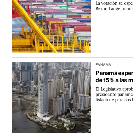
La votación se esp
Bernd Lange, manif
PANAMÁ
Panamá espera 
de 15% a las m
El Legislativo apro
presidente panameñ
listado de paraísos 