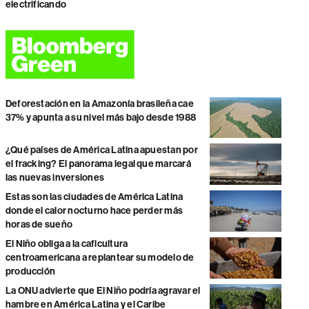
electrificando
Deforestación en la Amazonía brasileña cae
37% y apunta a su nivel más bajo desde 1988
¿Qué países de América Latina apuestan por
el fracking? El panorama legal que marcará
las nuevas inversiones
Estas son las ciudades de América Latina
donde el calor nocturno hace perder más
horas de sueño
El Niño obliga a la caficultura
centroamericana a replantear su modelo de
producción
La ONU advierte que El Niño podría agravar el
hambre en América Latina y el Caribe