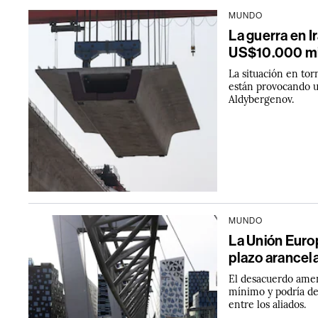
MUNDO
La guerra en I
US$10.000 mil
La situación en to
están provocando u
Aldybergenov.
MUNDO
La Unión Europ
plazo arancela
El desacuerdo amena
mínimo y podría de
entre los aliados.