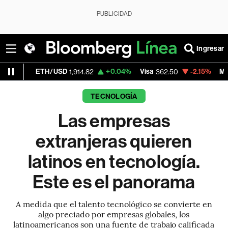
PUBLICIDAD
Ingresar
ETH/USD
+0.04%
Visa
-2.15%
MercadoLibre
1,914.82
362.50
TECNOLOGÍA
Las empresas
extranjeras quieren
latinos en tecnología.
Este es el panorama
A medida que el talento tecnológico se convierte en
algo preciado por empresas globales, los
latinoamericanos son una fuente de trabajo calificada