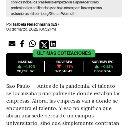
con los indios, los brasileños empezaron a aparecer como
profesionales calificados y de bajo costo para las empresas
extranjeras.
(Bloomberg/Stefan Wermuth)
Por
Isabela Fleischmann (ES)
03 de marzo, 2022 | 01:52 PM
ÚLTIMAS
COTIZACIONES
NASDAQ
IBOVESPA
S&P/BMV IPC
+1.30%
-1.73%
+0.82%
26,690.62
172,513.42
66,938.64
São Paulo — Antes de la pandemia, el talento
se localizaba principalmente donde estaban las
empresas. Ahora, las empresas van a donde se
encuentra el talento. Y eso no significa que
abran una sede cerca de un campus
universitario, sino que simplemente contratan