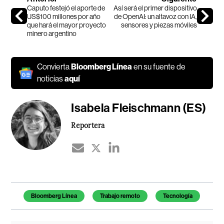
Caputo festejó el aporte de
Así será el primer dispositivo
US$100 millones por año
de OpenAI: un altavoz con IA,
que hará el mayor proyecto
sensores y piezas móviles
minero argentino
Convierta
Bloomberg Línea
en su fuente de
noticias
aquí
Isabela Fleischmann (ES)
Reportera
Temas de este artículo
Bloomberg Línea
Trabajo remoto
Tecnología