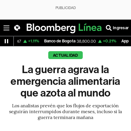
PUBLICIDAD
Ingresar
+1.11%
Banco de Bogota
+0.21%
Apple
-1.7
38,800.00
303.27
ACTUALIDAD
La guerra agrava la
emergencia alimentaria
que azota al mundo
Los analistas prevén que los flujos de exportación
seguirán interrumpidos durante meses, incluso si la
guerra terminara mañana