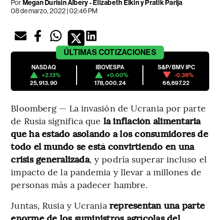
Por
Megan Durisin Albery - Elizabeth Elkin y Pratik Parija
08 de marzo, 2022 | 02:46 PM
ÚLTIMAS
COTIZACIONES
NASDAQ
IBOVESPA
S&P/BMV IPC
+2.13%
+0.00%
-0.36%
25,913.90
178,000.24
66,697.22
Bloomberg — La invasión de Ucrania por parte
de Rusia significa que
la inflación alimentaria
que ha estado asolando a los consumidores de
todo el mundo se está convirtiendo en una
crisis generalizada
, y podría superar incluso el
impacto de la pandemia y llevar a millones de
personas más a padecer hambre.
Juntas, Rusia y Ucrania
representan una parte
enorme de los suministros agrícolas del