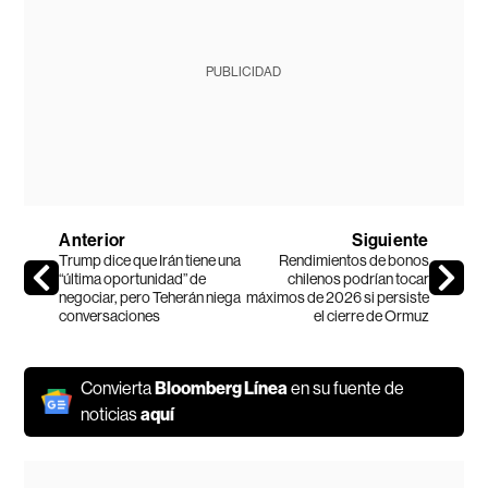
PUBLICIDAD
Anterior
Siguiente
Trump dice que Irán tiene una
Rendimientos de bonos
“última oportunidad” de
chilenos podrían tocar
negociar, pero Teherán niega
máximos de 2026 si persiste
conversaciones
el cierre de Ormuz
Convierta
Bloomberg Línea
en su fuente de
noticias
aquí