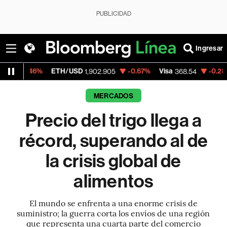
PUBLICIDAD
Ingresar
ETH/USD
-0.67%
Visa
-0.28%
MercadoLi
1,902.905
368.54
MERCADOS
Precio del trigo llega a
récord, superando al de
la crisis global de
alimentos
El mundo se enfrenta a una enorme crisis de
suministro; la guerra corta los envíos de una región
que representa una cuarta parte del comercio