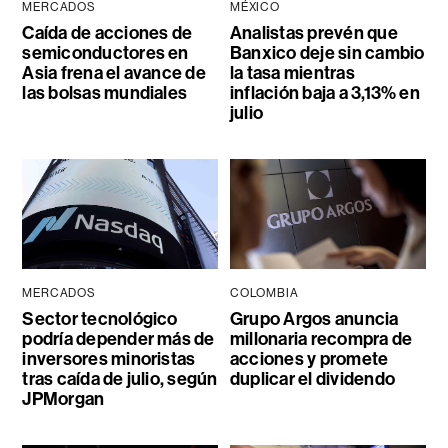
MERCADOS
MÉXICO
Caída de acciones de
Analistas prevén que
semiconductores en
Banxico deje sin cambio
Asia frena el avance de
la tasa mientras
las bolsas mundiales
inflación baja a 3,13% en
julio
MERCADOS
COLOMBIA
Sector tecnológico
Grupo Argos anuncia
podría depender más de
millonaria recompra de
inversores minoristas
acciones y promete
tras caída de julio, según
duplicar el dividendo
JPMorgan