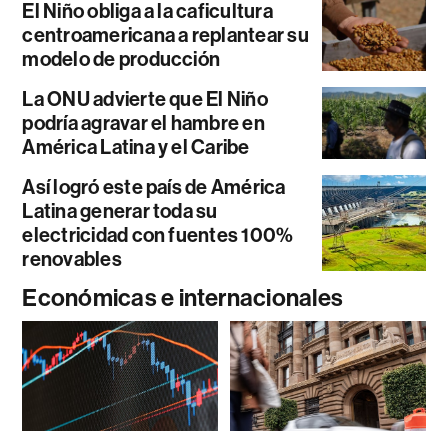
El Niño obliga a la caficultura
centroamericana a replantear su
modelo de producción
La ONU advierte que El Niño
podría agravar el hambre en
América Latina y el Caribe
Así logró este país de América
Latina generar toda su
electricidad con fuentes 100%
renovables
Económicas e internacionales