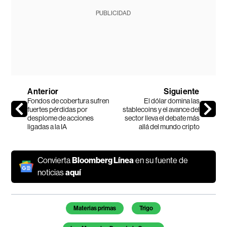
PUBLICIDAD
Anterior
Siguiente
Fondos de cobertura sufren
El dólar domina las
fuertes pérdidas por
stablecoins y el avance del
desplome de acciones
sector lleva el debate más
ligadas a la IA
allá del mundo cripto
Convierta
Bloomberg Línea
en su fuente de
noticias
aquí
Temas de este artículo
Materias primas
Trigo