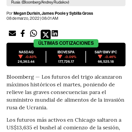
Rusia
(Bloomberg/Andrey Rudakov)
Por
Megan Durisin, James Poole y Sybilla Gross
08 de marzo, 2022 | 08:01 AM
ÚLTIMAS
COTIZACIONES
NASDAQ
IBOVESPA
S&P/BMV IPC
-0.83%
-0.09%
-0.46%
26,363.44
177,726.17
66,525.18
Bloomberg — Los futuros del trigo alcanzaron
máximos históricos el martes, poniendo de
relieve las graves consecuencias para el
suministro mundial de alimentos de la invasión
rusa de Ucrania.
Los futuros más activos en Chicago saltaron a
US$13,635 el bushel al comienzo de la sesión,