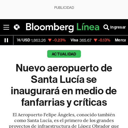
PUBLICIDAD
Ingresar
-0.23%
Visa
-0.13%
MercadoLibre
1,863.26
365.67
1,900.47
ACTUALIDAD
Nuevo aeropuerto de
Santa Lucía se
inaugurará en medio de
fanfarrias y críticas
El Aeropuerto Felipe Ángeles, conocido también
como Santa Lucía, es el primero de los grandes
proyectos de infraestructura de López Obrador que