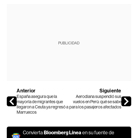
PUBLICIDAD
Anterior
Siguiente
España asegura que la
Aerodiana suspendió sus
mayoría de migrantes que
vuelos en Perú: qué se sabe
llegaron a Ceuta ya regresó a
para los pasajeros afectados
Marruecos
Convierta
Bloomberg Línea
en su fuente de