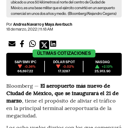
ubicado a unos 50 kilómetros al norte del centro de Ciudad de
México, es una base militar que el ejército convirtió en un aeropuerto
comercial en unos dos años y medio.
(Bloomberg/Alejandro Cegarra)
Por
Andrea Navarro y Maya Averbuch
18 de marzo, 2022 | 11:18 AM
ÚLTIMAS
COTIZACIONES
S&P/BMV IPC
DÓLAR SPOT
NASDAQ
-0.36%
-0.02%
+2.13%
66,697.22
17.3287
25,913.90
Bloomberg —
El aeropuerto más nuevo de
Ciudad de México, que se inaugurará el 21 de
marzo
, tiene el propósito de aliviar el tráfico
en la principal terminal aeroportuaria de la
megaciudad.
Los ocho vuelos diarios con los que comenzará