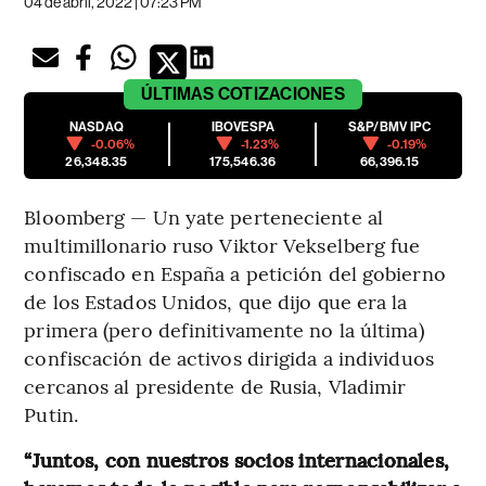
04 de abril, 2022 | 07:23 PM
ÚLTIMAS
COTIZACIONES
NASDAQ
IBOVESPA
S&P/BMV IPC
-0.06%
-1.23%
-0.19%
26,348.35
175,546.36
66,396.15
Bloomberg — Un yate perteneciente al
multimillonario ruso Viktor Vekselberg fue
confiscado en España a petición del gobierno
de los Estados Unidos, que dijo que era la
primera (pero definitivamente no la última)
confiscación de activos dirigida a individuos
cercanos al presidente de Rusia, Vladimir
Putin.
“Juntos, con nuestros socios internacionales,