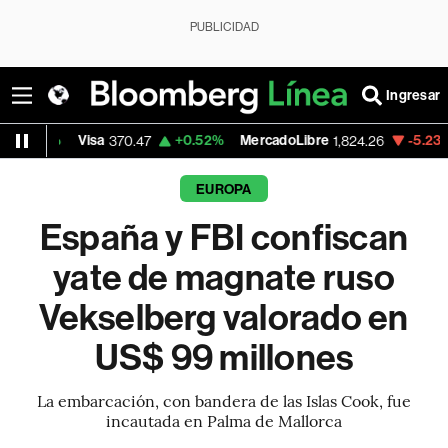
PUBLICIDAD
Ingresar
Visa
+0.52%
MercadoLibre
-5.23%
Banco d
370.47
1,824.26
EUROPA
España y FBI confiscan
yate de magnate ruso
Vekselberg valorado en
US$ 99 millones
La embarcación, con bandera de las Islas Cook, fue
incautada en Palma de Mallorca