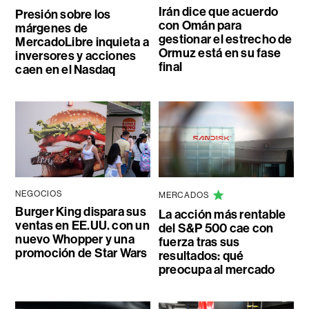
Irán dice que acuerdo
Presión sobre los
con Omán para
márgenes de
gestionar el estrecho de
MercadoLibre inquieta a
Ormuz está en su fase
inversores y acciones
final
caen en el Nasdaq
NEGOCIOS
MERCADOS
Burger King dispara sus
La acción más rentable
ventas en EE.UU. con un
del S&P 500 cae con
nuevo Whopper y una
fuerza tras sus
promoción de Star Wars
resultados: qué
preocupa al mercado