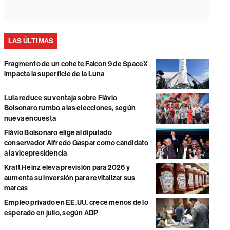
LAS ÚLTIMAS
Fragmento de un cohete Falcon 9 de SpaceX
impacta la superficie de la Luna
Lula reduce su ventaja sobre Flávio
Bolsonaro rumbo a las elecciones, según
nueva encuesta
Flávio Bolsonaro elige al diputado
conservador Alfredo Gaspar como candidato
a la vicepresidencia
Kraft Heinz eleva previsión para 2026 y
aumenta su inversión para revitalizar sus
marcas
Empleo privado en EE.UU. crece menos de lo
esperado en julio, según ADP