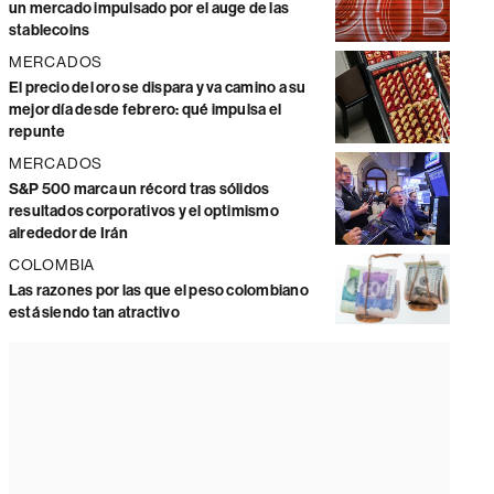
un mercado impulsado por el auge de las
stablecoins
MERCADOS
El precio del oro se dispara y va camino a su
mejor día desde febrero: qué impulsa el
repunte
MERCADOS
S&P 500 marca un récord tras sólidos
resultados corporativos y el optimismo
alrededor de Irán
COLOMBIA
Las razones por las que el peso colombiano
está siendo tan atractivo