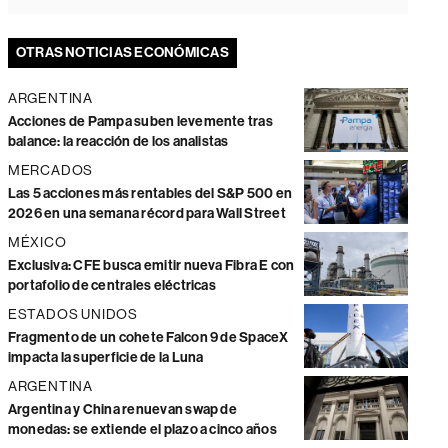
OTRAS NOTICIAS ECONÓMICAS
ARGENTINA
Acciones de Pampa suben levemente tras
balance: la reacción de los analistas
MERCADOS
Las 5 acciones más rentables del S&P 500 en
2026 en una semana récord para Wall Street
MÉXICO
Exclusiva: CFE busca emitir nueva Fibra E con
portafolio de centrales eléctricas
ESTADOS UNIDOS
Fragmento de un cohete Falcon 9 de SpaceX
impacta la superficie de la Luna
ARGENTINA
Argentina y China renuevan swap de
monedas: se extiende el plazo a cinco años