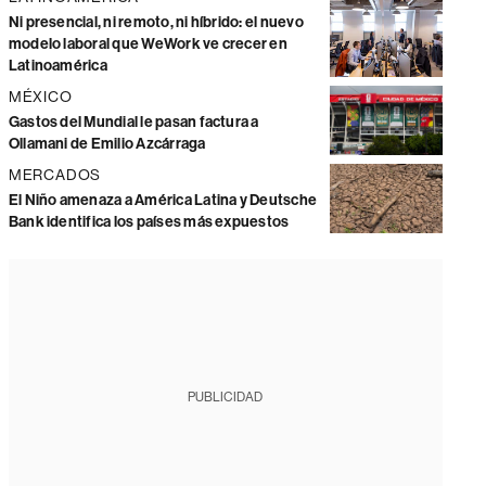
Ni presencial, ni remoto, ni híbrido: el nuevo
modelo laboral que WeWork ve crecer en
Latinoamérica
MÉXICO
Gastos del Mundial le pasan factura a
Ollamani de Emilio Azcárraga
MERCADOS
El Niño amenaza a América Latina y Deutsche
Bank identifica los países más expuestos
PUBLICIDAD