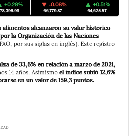
+0.28%
-0.08%
+0.51%
178,396.99
66,779.87
64,625.57
s alimentos alcanzaron su valor histórico
 por la Organización de las Naciones
FAO, por sus siglas en inglés). Este registro
alza de 33,6% en relación a marzo de 2021,
imos 14 años. Asimismo
el índice subió 12,6%
carse en un valor de 159,3 puntos.
IDAD