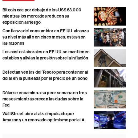
Bitcoin cae por debajo de los US$63.000
mientras los mercados reducen su
exposición al riesgo
Confianza del consumidor en EE.UU. alcanza
su nivel más alto en cinco meses: estas son
las razones
Los costos laborales en EE.UU. se mantienen
estables y alivian la presión sobre la inflación
Detectan ventas del Tesoro para contener al
dólar en la pulseada por el precio de un bono
Dólar se encamina a su peor semana en tres
meses mientras crecen las dudas sobre la
Fed
Wall Street abre al alza impulsado por
Amazon y un renovado optimismo por la IA