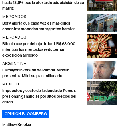
hasta 13,9% tras la oferta de adquisición de su
matriz
MERCADOS
BofA alerta que cada vez es más difícil
encontrar monedas emergentes baratas
MERCADOS
Bitcoin cae por debajo de los US$63.000
mientras los mercados reducen su
exposición al riesgo
ARGENTINA
La mayor inversión de Pampa: Mindlin
presenta a Milei su plan millonario
MÉXICO
Impuestos y costo de la deuda de Pemex
presionan ganancias por altos precios del
crudo
OPINIÓN BLOOMBERG
Matthew Brooker