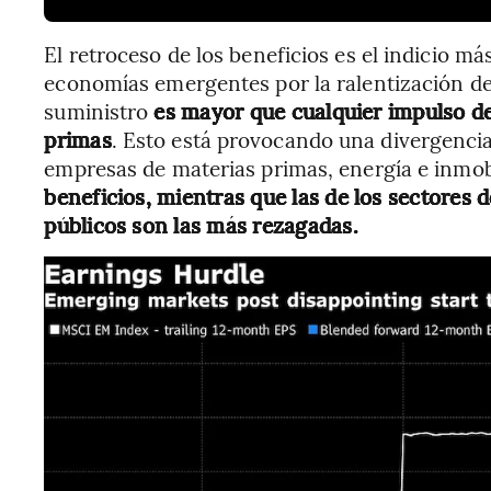
El retroceso de los beneficios es el indicio má
economías emergentes por la ralentización del
suministro
es mayor que cualquier impulso de
primas
. Esto está provocando una divergencia 
empresas de materias primas, energía e inmob
beneficios, mientras que las de los sectores 
públicos son las más rezagadas.