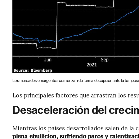
Los mercados emergentes comienzan de forma decepcionante la tempora
Los principales factores que arrastran los re
Desaceleración del creci
Mientras los países desarrollados salen de la c
plena ebullición, sufriendo paros y ralentizac