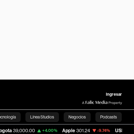
Ingresar
ecnología
Línea Studios
Negocios
Podcasts
000.00
Apple
301.24
USD COP
3,152.58
+4.00%
-9.74%
English