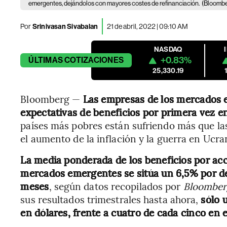
emergentes, dejándolos con mayores costes de refinanciación.
(Bloombe
Por
Srinivasan Sivabalan
21 de abril, 2022 | 09:10 AM
NASDAQ
+0.83%
ÚLTIMAS
COTIZACIONES
25,330.19
Bloomberg —
Las empresas de los mercados 
expectativas de beneficios por primera vez e
países más pobres están sufriendo más que las
el aumento de la inflación y la guerra en Ucra
La media ponderada de los beneficios por acc
mercados emergentes se sitúa un 6,5% por deb
meses
, según datos recopilados por
Bloomber
sus resultados trimestrales hasta ahora,
sólo 
en dólares, frente a cuatro de cada cinco en 