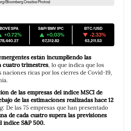
rg/Bloomberg Creative Photos)
IBOVESPA
S&P/BMV IPC
BTC/USD
+0.72%
+0.03%
-2.33%
178,440.27
67,312.82
63,211.53
emergentes están incumpliendo las
n cuatro trimestres
, lo que indica que los
 naciones ricas por los cierres de Covid-19,
nia.
ión de las empresas del índice MSCI de
ajo de las estimaciones realizadas hace 12
g
. De las 75 empresas que han presentado
una de cada cuatro supera las previsiones
el índice S&P 500.