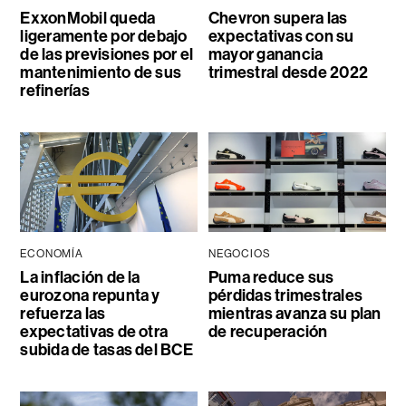
ExxonMobil queda
Chevron supera las
ligeramente por debajo
expectativas con su
de las previsiones por el
mayor ganancia
mantenimiento de sus
trimestral desde 2022
refinerías
ECONOMÍA
NEGOCIOS
La inflación de la
Puma reduce sus
eurozona repunta y
pérdidas trimestrales
refuerza las
mientras avanza su plan
expectativas de otra
de recuperación
subida de tasas del BCE