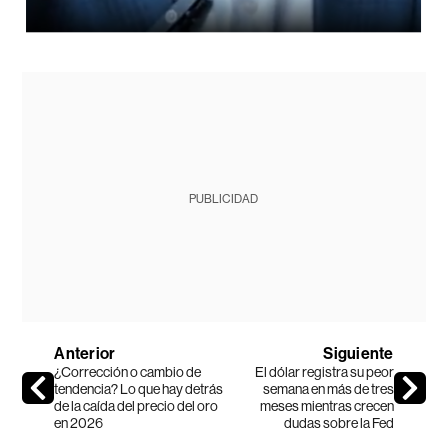
PUBLICIDAD
Anterior
Siguiente
¿Corrección o cambio de
El dólar registra su peor
tendencia? Lo que hay detrás
semana en más de tres
de la caída del precio del oro
meses mientras crecen
en 2026
dudas sobre la Fed