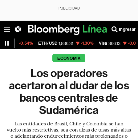
PUBLICIDAD
Ingresar
4%
ETH/USD
-1.30%
Visa
-0.04%
MercadoL
1,836.31
366.13
ECONOMÍA
Los operadores
acertaron al dudar de los
bancos centrales de
Sudamérica
Las entidades de Brasil, Chile y Colombia se han
vuelto más restrictivas, sea con alzas de tasas más altas
o adelantando endurecimientos más prolongados o