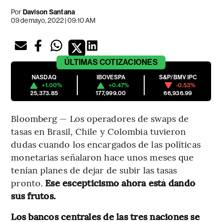
Por
Davison Santana
09 de mayo, 2022 | 09:10 AM
ÚLTIMAS
COTIZACIONES
NASDAQ
IBOVESPA
S&P/BMV IPC
+1.00%
+0.47%
-0.53%
25,373.85
177,999.00
66,936.99
Bloomberg — Los operadores de swaps de
tasas en Brasil, Chile y Colombia tuvieron
dudas cuando los encargados de las políticas
monetarias señalaron hace unos meses que
tenían planes de dejar de subir las tasas
pronto.
Ese escepticismo ahora está dando
sus frutos.
Los bancos centrales de las tres naciones se