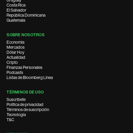
Uruguay
Costa Rica
El Salvador
República Dominicana
Guatemala
SOBRE NOSOTROS
Economía
Mercados
Dólar Hoy
Actualidad
Cripto
Finanzas Personales
Podcasts
Listas de Bloomberg Línea
TÉRMINOS DE USO
Suscríbete
Política de privacidad
Términos de suscripción
Tecnología
T&C