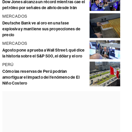
Dow Jones alcanza un récord mientras cae el
petróleo por señales de alivio desde Irán
MERCADOS
Deutsche Bank ve al oro en una fase
explosiva y mantiene sus proyecciones de
precio
MERCADOS
Agosto pone a prueba a Wall Street: qué dice
la historia sobre el S&P 500, el dólar y el oro
PERÚ
Cómo las reservas de Perú podrían
amortiguar el impacto del fenómeno de El
Niño Costero