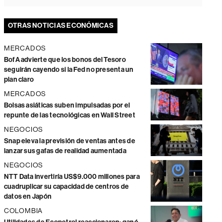
OTRAS NOTICIAS ECONÓMICAS
MERCADOS
BofA advierte que los bonos del Tesoro
seguirán cayendo si la Fed no presenta un
plan claro
MERCADOS
Bolsas asiáticas suben impulsadas por el
repunte de las tecnológicas en Wall Street
NEGOCIOS
Snap eleva la previsión de ventas antes de
lanzar sus gafas de realidad aumentada
NEGOCIOS
NTT Data invertiría US$9.000 millones para
cuadruplicar su capacidad de centros de
datos en Japón
COLOMBIA