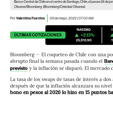
Banco Central de Chile en el centro de Santiago, Chile, el jueves 28 de jun
Olivares/Bloomberg
(Bloomberg/Cristobal Olivares)
Por
Valentina Fuentes
09 de mayo, 2022 | 07:00 AM
NASDAQ
+2.13%
ÚLTIMAS
COTIZACIONES
25,913.90
Bloomberg — El coqueteo de Chile con una polí
abrupto final la semana pasada cuando el
Banc
y la inflación se disparó. El mercado
previsto
La tasa de los swaps de tasas de interés a dos
después de que la inflación alcanzara su nivel
bono en pesos al 2026 lo hizo en 15 puntos b