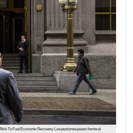
he Rich To Fuel Economic Recovery
Los peatones pasan frente al