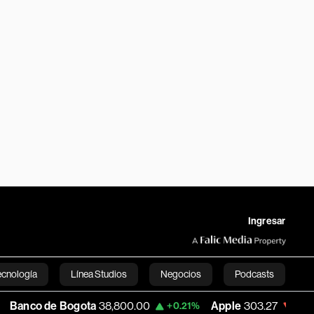
Ingresar
ecnología
Línea Studios
Negocios
Podcasts
Bogota
38,800.00
Apple
303.27
USD CO
+0.21%
-1.74%
English