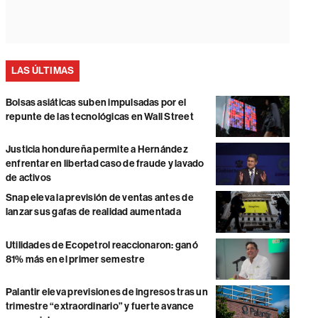
LAS ÚLTIMAS
Bolsas asiáticas suben impulsadas por el
repunte de las tecnológicas en Wall Street
Justicia hondureña permite a Hernández
enfrentar en libertad caso de fraude y lavado
de activos
Snap eleva la previsión de ventas antes de
lanzar sus gafas de realidad aumentada
Utilidades de Ecopetrol reaccionaron: ganó
81% más en el primer semestre
Palantir eleva previsiones de ingresos tras un
trimestre “extraordinario” y fuerte avance