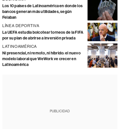
Los 10 países de Latinoamérica en donde los
bancos generan más utilidades, según
Felaban
LÍNEA DEPORTIVA
La UEFA estudia boicotear torneos de la FIFA
por su plan de abrirse a inversión privada
LATINOAMÉRICA
Ni presencial, ni remoto, ni híbrido: el nuevo
modelo laboral que WeWork ve crecer en
Latinoamérica
PUBLICIDAD