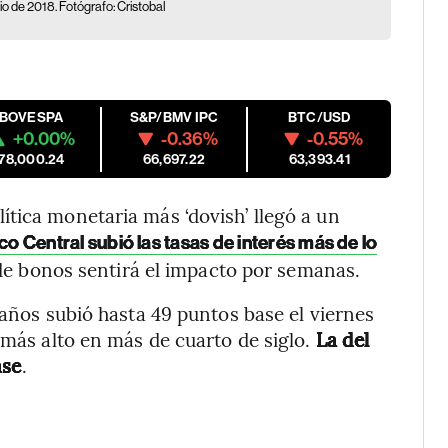
io de 2018. Fotógrafo: Cristobal
IBOVESPA
S&P/BMV IPC
BTC/USD
+0.00%
-0.36%
-0.55%
178,000.24
66,697.22
63,393.41
tica monetaria más ‘dovish’ llegó a un
o Central subió las tasas de interés más de lo
 de bonos sentirá el impacto por semanas.
 años subió hasta 49 puntos base el viernes
 más alto en más de cuarto de siglo.
La del
ase
.