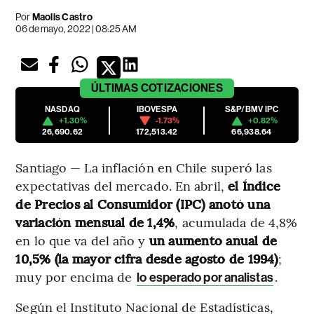
Por
Maolis Castro
06 de mayo, 2022 | 08:25 AM
ÚLTIMAS
COTIZACIONES
NASDAQ
IBOVESPA
S&P/BMV IPC
+1.30%
-1.73%
+0.82%
26,690.62
172,513.42
66,938.64
Santiago — La inflación en Chile superó las
expectativas del mercado. En abril,
el Índice
de Precios al Consumidor (IPC) anotó una
variación mensual de 1,4%
, acumulada de 4,8%
en lo que va del año y
un aumento anual de
10,5% (la mayor cifra desde agosto de 1994)
;
muy por encima de
.
lo esperado por analistas
Según el Instituto Nacional de Estadísticas,