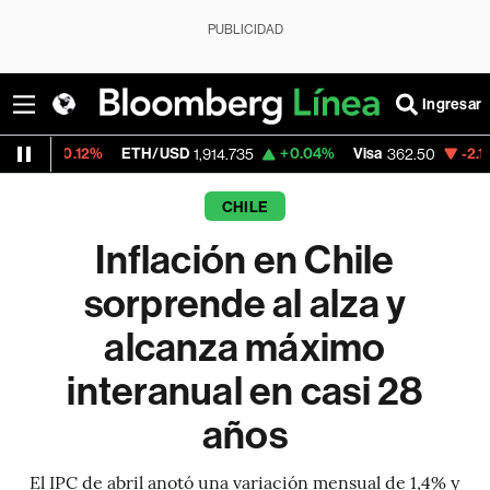
PUBLICIDAD
Ingresar
2%
ETH/USD
+0.04%
Visa
-2.15%
Mercado
1,914.735
362.50
CHILE
Inflación en Chile
sorprende al alza y
alcanza máximo
interanual en casi 28
años
El IPC de abril anotó una variación mensual de 1,4% y