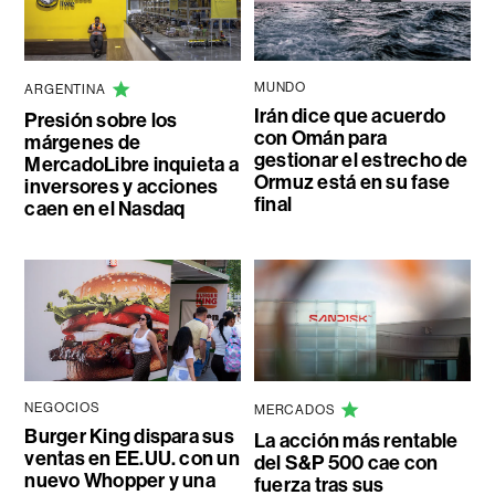
MUNDO
ARGENTINA
Irán dice que acuerdo
Presión sobre los
con Omán para
márgenes de
gestionar el estrecho de
MercadoLibre inquieta a
Ormuz está en su fase
inversores y acciones
final
caen en el Nasdaq
NEGOCIOS
MERCADOS
Burger King dispara sus
La acción más rentable
ventas en EE.UU. con un
del S&P 500 cae con
nuevo Whopper y una
fuerza tras sus