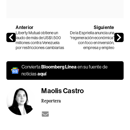
Anterior
Siguiente
Liberty Mutual obtiene un
De la Espriella anuncia una
laudo de más de US$1.500
“regeneración económica”
millones contra Venezuela
con foco en inversión,
por restricciones cambiarias
empresa y empleo
Convierta
Bloomberg Línea
en su fuente de
noticias
aquí
Maolis Castro
Reportera