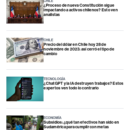
CHILE
¿Proceso de nueva Constitución sigue
impactando a activos chilenos? Esto ven
analistas
CHILE
Precio del dólar en Chile hoy 28 de
noviembre de 2023: así cerró el tipo de
cambio
TECNOLOGÍA
¿ChatGPT y la IA destruyen trabajos? Estos
expertos ven todo lo contrario
ECONOMÍA
Subsidios: ¿qué tan efectivos han sido en
Sudamérica para cumplir con metas