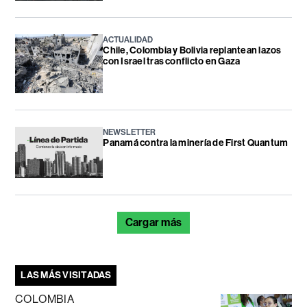
ACTUALIDAD
Chile, Colombia y Bolivia replantean lazos
con Israel tras conflicto en Gaza
NEWSLETTER
Panamá contra la minería de First Quantum
Cargar más
LAS MÁS VISITADAS
COLOMBIA