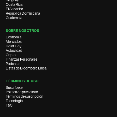
Uruguay
Costa Rica
El Salvador
República Dominicana
Guatemala
SOBRE NOSOTROS
Economía
Mercados
Dólar Hoy
Actualidad
Cripto
Finanzas Personales
Podcasts
Listas de Bloomberg Línea
TÉRMINOS DE USO
Suscríbete
Política de privacidad
Términos de suscripción
Tecnología
T&C