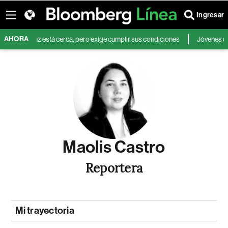
Ingresar
AHORA
 de Ormuz está cerca, pero exige cumplir sus condiciones
Jóvenes que ope
Maolis Castro
Reportera
Mi trayectoria