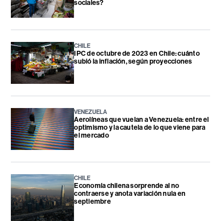
sociales?
CHILE
IPC de octubre de 2023 en Chile: cuánto
subió la inflación, según proyecciones
VENEZUELA
Aerolíneas que vuelan a Venezuela: entre el
optimismo y la cautela de lo que viene para
el mercado
CHILE
Economía chilena sorprende al no
contraerse y anota variación nula en
septiembre