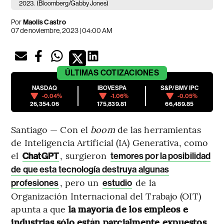
2023.
(Bloomberg/Gabby Jones)
Por
Maolis Castro
07 de noviembre, 2023 | 04:00 AM
ÚLTIMAS
COTIZACIONES
NASDAQ
IBOVESPA
S&P/BMV IPC
-0.04%
-1.06%
-0.05%
26,354.06
175,839.81
66,489.85
Santiago — Con el
boom
de las herramientas
de Inteligencia Artificial (IA) Generativa, como
el
, surgieron
ChatGPT
temores por la posibilidad
de que esta tecnología destruya algunas
, pero un
de la
profesiones
estudio
Organización Internacional del Trabajo (OIT)
apunta a que
la mayoría de los empleos e
industrias sólo están parcialmente expuestos