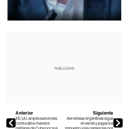
PUBLICIDAD
Anterior
Siguiente
EE.UU. amplía sanciones
Aerolíneas Argentinas sigue
contra altos mandos
en verde y pagará el
militares de Cuba por sus
impuesto a las ganancias por