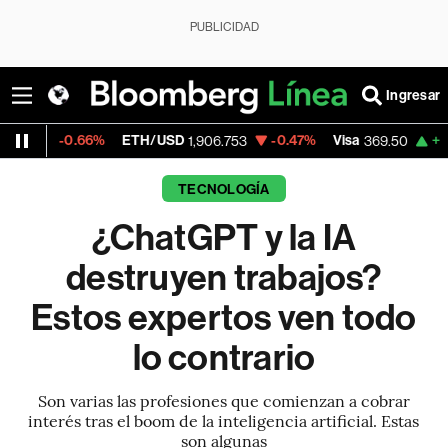
PUBLICIDAD
Ingresar
66%
ETH/USD
-0.47%
Visa
+0.26%
Merc
1,906.753
369.50
TECNOLOGÍA
¿ChatGPT y la IA
destruyen trabajos?
Estos expertos ven todo
lo contrario
Son varias las profesiones que comienzan a cobrar
interés tras el boom de la inteligencia artificial. Estas
son algunas