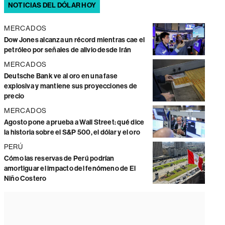
NOTICIAS DEL DÓLAR HOY
MERCADOS
Dow Jones alcanza un récord mientras cae el
petróleo por señales de alivio desde Irán
MERCADOS
Deutsche Bank ve al oro en una fase
explosiva y mantiene sus proyecciones de
precio
MERCADOS
Agosto pone a prueba a Wall Street: qué dice
la historia sobre el S&P 500, el dólar y el oro
PERÚ
Cómo las reservas de Perú podrían
amortiguar el impacto del fenómeno de El
Niño Costero