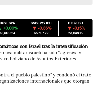
IBOVESPA
S&P/BMV IPC
BTC/USD
+0.00%
-0.36%
-0.15%
178,000.24
66,697.22
63,648.15
omáticas con Israel tras la intensificación
ensiva militar israelí ha sido “agresiva y
istro boliviano de Asuntos Exteriores,
contra el pueblo palestino” y condenó el trato
 organizaciones internacionales que otorgan