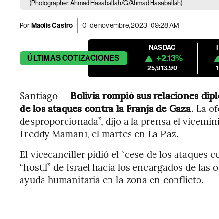
(Photographer: Ahmad Hasaballah/G/Ahmad Hasaballah)
Por
Maolis Castro
01 de noviembre, 2023 | 09:28 AM
NASDAQ
+2.13%
ÚLTIMAS
COTIZACIONES
25,913.90
Santiago —
Bolivia rompió sus relaciones dipl
de los ataques contra la Franja de Gaza
. La of
desproporcionada”, dijo a la prensa el vicemin
Freddy Mamani, el martes en La Paz.
El vicecanciller pidió el “cese de los ataques 
“hostil” de Israel hacia los encargados de las
ayuda humanitaria en la zona en conflicto.