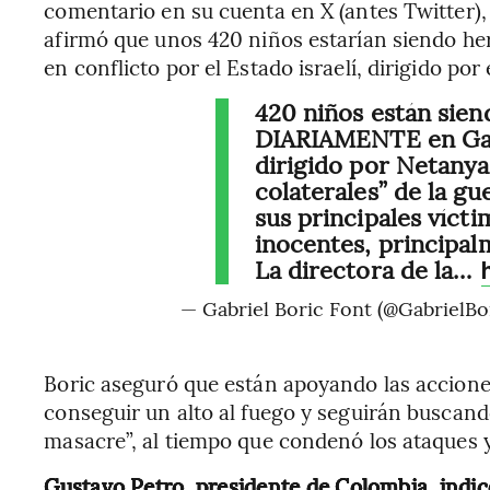
comentario en su cuenta en X (antes Twitter),
afirmó que unos 420 niños estarían siendo he
en conflicto por el Estado israelí, dirigido p
420 niños están sien
DIARIAMENTE en Gaza
dirigido por Netany
colaterales” de la g
sus principales víctim
inocentes, principal
La directora de la…
— Gabriel Boric Font (@GabrielBo
Boric aseguró que están apoyando las accione
conseguir un alto al fuego y seguirán buscand
masacre”, al tiempo que condenó los ataques
Gustavo Petro, presidente de Colombia, indic