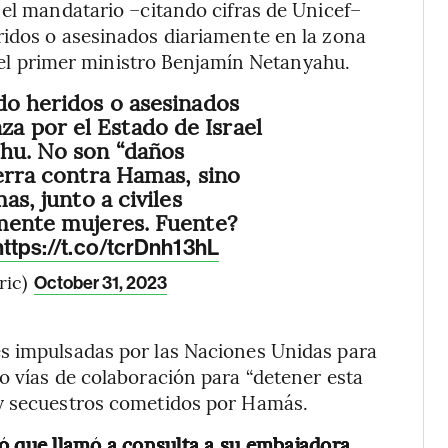
 el mandatario –citando cifras de Unicef–
ridos o asesinados diariamente en la zona
or el primer ministro Benjamín Netanyahu.
do heridos o asesinados
 por el Estado de Israel
ahu. No son “daños
uerra contra Hamas, sino
as, junto a civiles
mente mujeres. Fuente?
https://t.co/tcrDnh13hL
ric)
October 31, 2023
s impulsadas por las Naciones Unidas para
o vías de colaboración para “detener esta
 y secuestros cometidos por Hamás.
ó que llamó a consulta a su embajadora