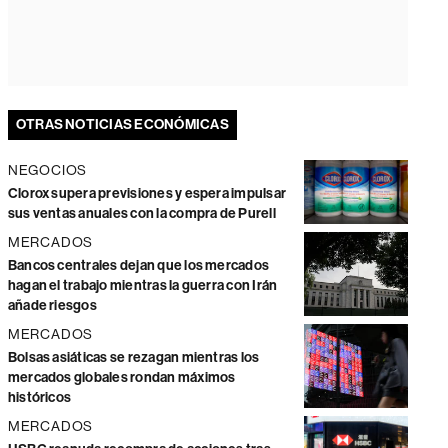
OTRAS NOTICIAS ECONÓMICAS
NEGOCIOS
Clorox supera previsiones y espera impulsar
sus ventas anuales con la compra de Purell
MERCADOS
Bancos centrales dejan que los mercados
hagan el trabajo mientras la guerra con Irán
añade riesgos
MERCADOS
Bolsas asiáticas se rezagan mientras los
mercados globales rondan máximos
históricos
MERCADOS