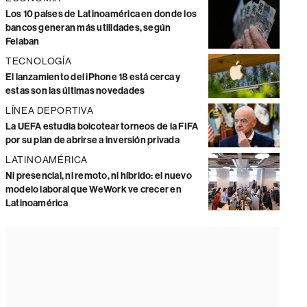
Los 10 países de Latinoamérica en donde los
bancos generan más utilidades, según
Felaban
TECNOLOGÍA
El lanzamiento del iPhone 18 está cerca y
estas son las últimas novedades
LÍNEA DEPORTIVA
La UEFA estudia boicotear torneos de la FIFA
por su plan de abrirse a inversión privada
LATINOAMÉRICA
Ni presencial, ni remoto, ni híbrido: el nuevo
modelo laboral que WeWork ve crecer en
Latinoamérica