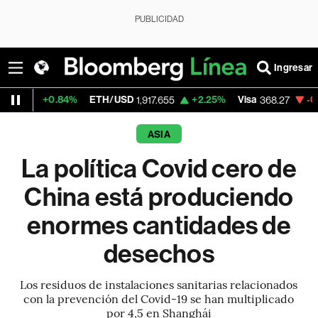
PUBLICIDAD
Ingresar
84%
ETH/USD
+2.25%
Visa
-0.36%
Merca
1,917.655
368.27
ASIA
La política Covid cero de
China está produciendo
enormes cantidades de
desechos
Los residuos de instalaciones sanitarias relacionados
con la prevención del Covid-19 se han multiplicado
por 4,5 en Shanghái