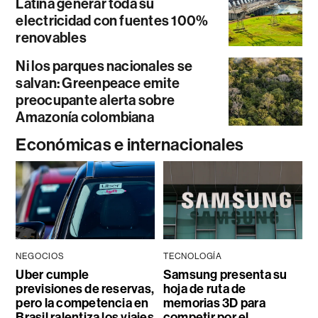
Latina generar toda su
electricidad con fuentes 100%
renovables
Ni los parques nacionales se
salvan: Greenpeace emite
preocupante alerta sobre
Amazonía colombiana
Económicas e internacionales
NEGOCIOS
TECNOLOGÍA
Uber cumple
Samsung presenta su
previsiones de reservas,
hoja de ruta de
pero la competencia en
memorias 3D para
Brasil ralentiza los viajes
competir por el