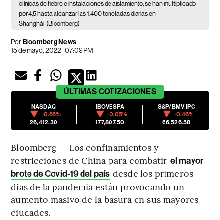
clínicas de fiebre e instalaciones de aislamiento, se han multiplicado
por 4,5 hasta alcanzar las 1.400 toneladas diarias en
Shanghái
(Bloomberg)
Por
Bloomberg News
15 de mayo, 2022 | 07:09 PM
ÚLTIMAS
COTIZACIONES
NASDAQ
IBOVESPA
S&P/BMV IPC
-0.65%
-0.05%
-0.46%
26,412.30
177,807.50
66,526.58
Bloomberg — Los confinamientos y
restricciones de China para combatir
el mayor
desde los primeros
brote de Covid-19 del país
días de la pandemia están provocando un
aumento masivo de la basura en sus mayores
ciudades.