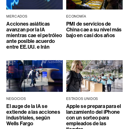
MERCADOS
ECONOMÍA
Acciones asiáticas
PMI de servicios de
avanzan por la IA
China cae a su nivel más
mientras cae el petróleo
bajo en casi dos años
ante posible acuerdo
entre EE.UU. e Irán
NEGOCIOS
ESTADOS UNIDOS
El auge de la IA se
Apple se prepara para el
extiende a las acciones
lanzamiento del iPhone
industriales, según
con un sorteo para
Wells Fargo
empleados de las