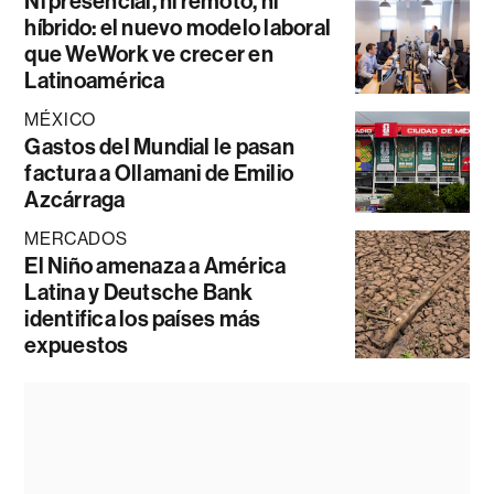
Ni presencial, ni remoto, ni
híbrido: el nuevo modelo laboral
que WeWork ve crecer en
Latinoamérica
MÉXICO
Gastos del Mundial le pasan
factura a Ollamani de Emilio
Azcárraga
MERCADOS
El Niño amenaza a América
Latina y Deutsche Bank
identifica los países más
expuestos