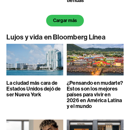
tiendas
Cargar más
Lujos y vida en Bloomberg Línea
La ciudad más cara de
¿Pensando en mudarte?
Estados Unidos dejó de
Estos son los mejores
ser Nueva York
países para vivir en
2026 en América Latina
y el mundo