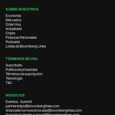
SOBRE NOSOTROS
Economía
Mercados
Dólar Hoy
Actualidad
Cripto
Finanzas Personales
Podcasts
Listas de Bloomberg Línea
TÉRMINOS DE USO
Suscríbete
Política de privacidad
Términos de suscripción
Tecnología
T&C
NEGOCIOS
Eventos - Summit
partnerships@bloomberglinea.com
Anúnciate con nosotros ads@bloomberglinea.com
Soporte al cliente: support@bloomberglinea.com