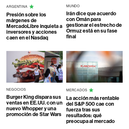
MUNDO
ARGENTINA
Irán dice que acuerdo
Presión sobre los
con Omán para
márgenes de
gestionar el estrecho de
MercadoLibre inquieta a
Ormuz está en su fase
inversores y acciones
final
caen en el Nasdaq
NEGOCIOS
MERCADOS
Burger King dispara sus
La acción más rentable
ventas en EE.UU. con un
del S&P 500 cae con
nuevo Whopper y una
fuerza tras sus
promoción de Star Wars
resultados: qué
preocupa al mercado