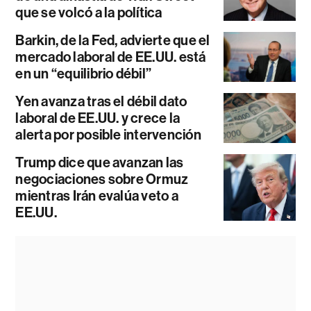
que se volcó a la política
Barkin, de la Fed, advierte que el
mercado laboral de EE.UU. está
en un “equilibrio débil”
Yen avanza tras el débil dato
laboral de EE.UU. y crece la
alerta por posible intervención
Trump dice que avanzan las
negociaciones sobre Ormuz
mientras Irán evalúa veto a
EE.UU.