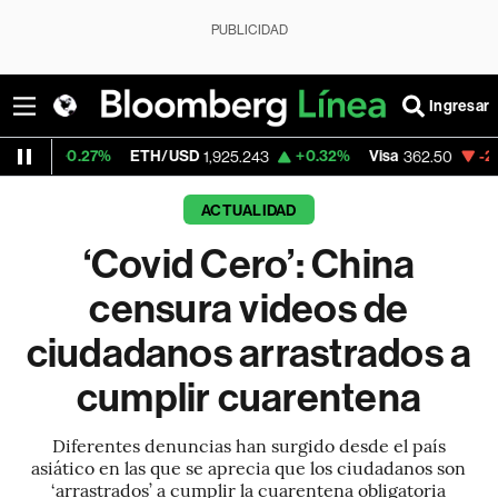
PUBLICIDAD
Ingresar
7%
ETH/USD
+0.32%
Visa
-2.15%
Mercad
1,925.243
362.50
ACTUALIDAD
‘Covid Cero’: China
censura videos de
ciudadanos arrastrados a
cumplir cuarentena
Diferentes denuncias han surgido desde el país
asiático en las que se aprecia que los ciudadanos son
‘arrastrados’ a cumplir la cuarentena obligatoria