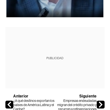
PUBLICIDAD
Anterior
Siguiente
¿A qué destinos exportan los
Empresas endeudadas
países de América Latina y el
migran del crédito privado y
Caribe?
recurren a refinanciaciones