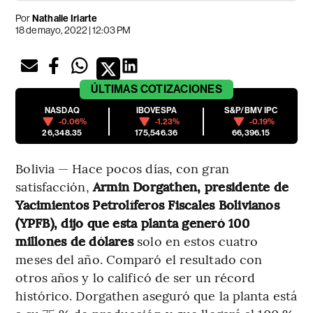
Por
Nathalie Iriarte
18 de mayo, 2022 | 12:03 PM
ÚLTIMAS
COTIZACIONES
NASDAQ
IBOVESPA
S&P/BMV IPC
-0.06%
-1.23%
-0.19%
26,348.35
175,546.36
66,396.15
Bolivia — Hace pocos días, con gran
satisfacción,
Armin Dorgathen, presidente de
Yacimientos Petrolíferos Fiscales Bolivianos
(YPFB), dijo que esta planta generó 100
millones de dólares
solo en estos cuatro
meses del año. Comparó el resultado con
otros años y lo calificó de ser un récord
histórico. Dorgathen aseguró que la planta está