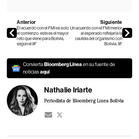
Anterior
Siguiente
El acuerdo con el FMI es solo
Un acuerdo con el FMI menor
el comienzo: este es el mayor
al esperado reflejaría la
reto que viene para Bolivia,
cautela del organismo con
según el IIF
Bolivia: IIF
Convierta
Bloomberg Línea
en su fuente de
noticias
aquí
Nathalie Iriarte
Periodista de Bloomberg Línea Bolivia