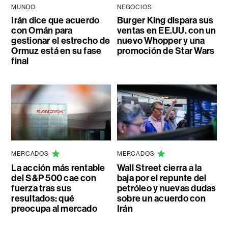
MUNDO
NEGOCIOS
Irán dice que acuerdo
Burger King dispara sus
con Omán para
ventas en EE.UU. con un
gestionar el estrecho de
nuevo Whopper y una
Ormuz está en su fase
promoción de Star Wars
final
MERCADOS
MERCADOS
La acción más rentable
Wall Street cierra a la
del S&P 500 cae con
baja por el repunte del
fuerza tras sus
petróleo y nuevas dudas
resultados: qué
sobre un acuerdo con
preocupa al mercado
Irán