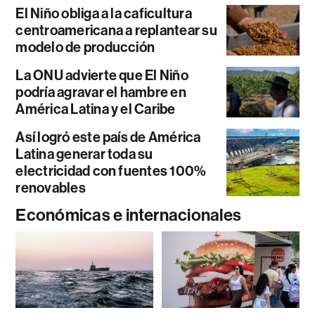
El Niño obliga a la caficultura
centroamericana a replantear su
modelo de producción
La ONU advierte que El Niño
podría agravar el hambre en
América Latina y el Caribe
Así logró este país de América
Latina generar toda su
electricidad con fuentes 100%
renovables
Económicas e internacionales