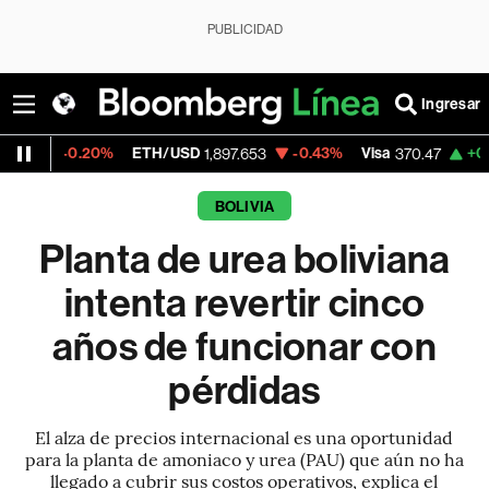
PUBLICIDAD
Ingresar
0%
ETH/USD
-0.43%
Visa
+0.52%
Mercad
1,897.653
370.47
BOLIVIA
Planta de urea boliviana
intenta revertir cinco
años de funcionar con
pérdidas
El alza de precios internacional es una oportunidad
para la planta de amoniaco y urea (PAU) que aún no ha
llegado a cubrir sus costos operativos, explica el