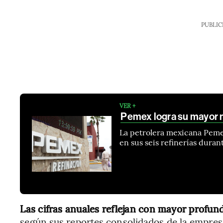
PUBLIC
VER +
Pemex logra su mayor ni
La petrolera mexicana Pemex
en sus seis refinerías durant
Las cifras anuales reflejan con mayor profun
según sus reportes consolidados de la empres