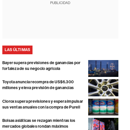
PUBLICIDAD
LAS ÚLTIMAS
Bayer supera previsiones de ganancias por
fortaleza de su negocio agrícola
Toyota anuncia recompra de US$6.300
millones y eleva previsión de ganancias
Clorox supera previsiones y espera impulsar
sus ventas anuales con la compra de Purell
Bolsas asiáticas se rezagan mientras los
mercados globales rondan máximos