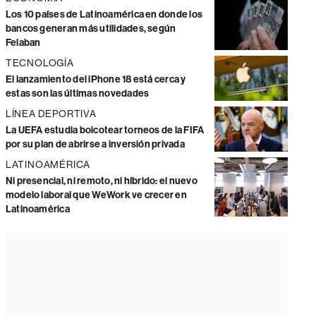
Los 10 países de Latinoamérica en donde los
bancos generan más utilidades, según
Felaban
TECNOLOGÍA
El lanzamiento del iPhone 18 está cerca y
estas son las últimas novedades
LÍNEA DEPORTIVA
La UEFA estudia boicotear torneos de la FIFA
por su plan de abrirse a inversión privada
LATINOAMÉRICA
Ni presencial, ni remoto, ni híbrido: el nuevo
modelo laboral que WeWork ve crecer en
Latinoamérica