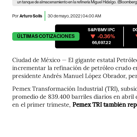
un tanque de almacenamiento en la refinería Miguel Hidalgo.
(Bloomberg
Por
Arturo Solís
30 de mayo, 2022 | 04:00 AM
S&P/BMV IPC
D
-0.36%
ÚLTIMAS
COTIZACIONES
66,697.22
Ciudad de México — El gigante estatal Petró
incrementar la refinación de petróleo crudo 
presidente Andrés Manuel López Obrador, per
Pemex Transformación Industrial (TRI), subsid
promedio de 839.400 barriles diarios en abril 
en el primer trimeste,
Pemex TRI también repo