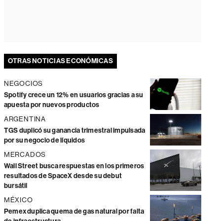
OTRAS NOTICIAS ECONÓMICAS
NEGOCIOS
Spotify crece un 12% en usuarios gracias a su
apuesta por nuevos productos
ARGENTINA
TGS duplicó su ganancia trimestral impulsada
por su negocio de líquidos
MERCADOS
Wall Street busca respuestas en los primeros
resultados de SpaceX desde su debut
bursátil
MÉXICO
Pemex duplica quema de gas natural por falta