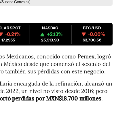
/Susana Gonzalez)
ÓLAR SPOT
NASDAQ
BTC/USD
-0.21%
+2.13%
-0.06%
17.2955
25,913.90
63,700.56
leos Mexicanos, conocido como Pemex, logró
en México desde que comenzó el sexenio del
o también sus pérdidas con este negocio.
iaria encargada de la refinación, alcanzó un
de 2022, un nivel no visto desde 2016; pero
rtó pérdidas por MXN$18.700 millones
.