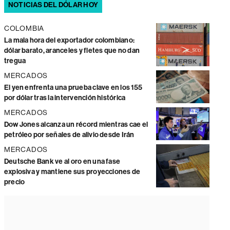
NOTICIAS DEL DÓLAR HOY
COLOMBIA
La mala hora del exportador colombiano:
dólar barato, aranceles y fletes que no dan
tregua
MERCADOS
El yen enfrenta una prueba clave en los 155
por dólar tras la intervención histórica
MERCADOS
Dow Jones alcanza un récord mientras cae el
petróleo por señales de alivio desde Irán
MERCADOS
Deutsche Bank ve al oro en una fase
explosiva y mantiene sus proyecciones de
precio