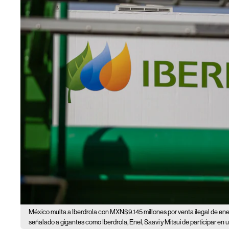
México multa a Iberdrola con MXN$9.145 millones por venta ilegal de ene
señalado a gigantes como Iberdrola, Enel, Saavi y Mitsui de participar e