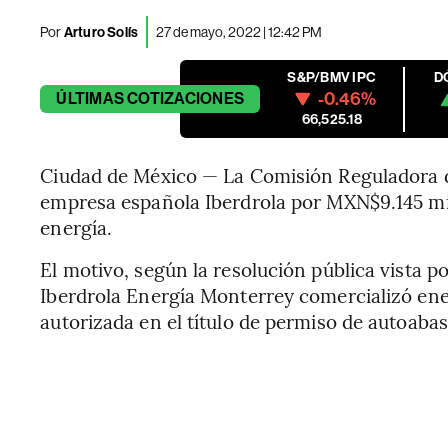
Por
Arturo Solís
27 de mayo, 2022 | 12:42 PM
S&P/BMV IPC
D
-0.46%
ÚLTIMAS
COTIZACIONES
66,525.18
Ciudad de México — La Comisión Reguladora d
empresa española Iberdrola por MXN$9.145 mil
energía.
El motivo, según la resolución pública vista p
Iberdrola Energía Monterrey comercializó ener
autorizada en el título de permiso de autoaba