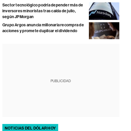
Sector tecnológico podría depender más de
inversores minoristas tras caída de julio,
según JPMorgan
Grupo Argos anuncia millonaria recompra de
acciones y promete duplicar el dividendo
PUBLICIDAD
NOTICIAS DEL DÓLAR HOY