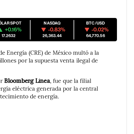
ÓLAR SPOT
NASDAQ
BTC/USD
+0.16%
-0.83%
-0.02%
17.2632
26,363.44
64,770.56
e Energía (CRE) de México multó a la
lones por la supuesta venta ilegal de
or
Bloomberg Línea
, fue que la filial
gía eléctrica generada por la central
stecimiento de energía.