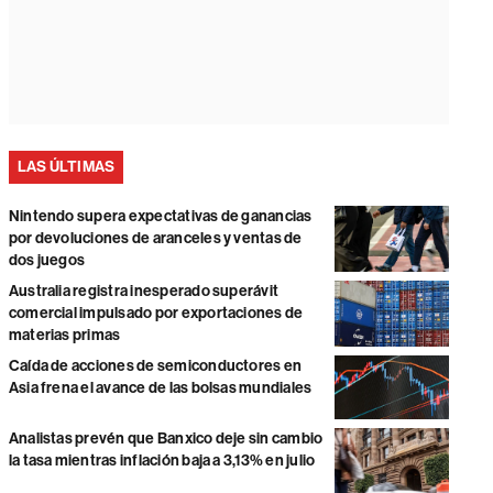
LAS ÚLTIMAS
Nintendo supera expectativas de ganancias
por devoluciones de aranceles y ventas de
dos juegos
Australia registra inesperado superávit
comercial impulsado por exportaciones de
materias primas
Caída de acciones de semiconductores en
Asia frena el avance de las bolsas mundiales
Analistas prevén que Banxico deje sin cambio
la tasa mientras inflación baja a 3,13% en julio