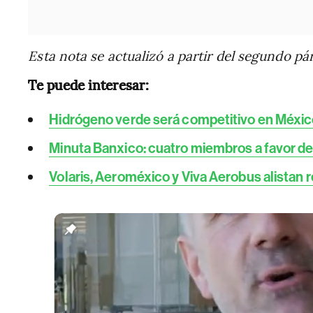
Esta nota se actualizó a partir del segundo pár
Te puede interesar:
Hidrógeno verde será competitivo en Méxi
Minuta Banxico: cuatro miembros a favor de
Volaris, Aeroméxico y Viva Aerobus alistan 