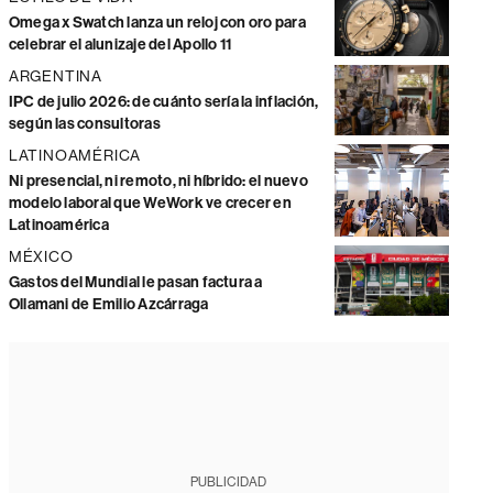
Omega x Swatch lanza un reloj con oro para
celebrar el alunizaje del Apollo 11
ARGENTINA
IPC de julio 2026: de cuánto sería la inflación,
según las consultoras
LATINOAMÉRICA
Ni presencial, ni remoto, ni híbrido: el nuevo
modelo laboral que WeWork ve crecer en
Latinoamérica
MÉXICO
Gastos del Mundial le pasan factura a
Ollamani de Emilio Azcárraga
PUBLICIDAD