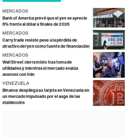
MERCADOS
Bank of America prevé que el yen se aprecie
6% frente al dólar a finales de 2026
MERCADOS
Carry trade resiste pese a la pérdida de
atractivo del yen como fuente de financiación
MERCADOS
Wall Street cierra mixto tras toma de
utilidades y mientras el mercado evalúa
avances con Irán
VENEZUELA
Binance despliega su tarjeta en Venezuela en
un mercado impulsado por el auge de las
stablecoins