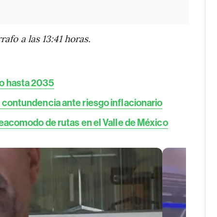
rafo a las 13:41 horas.
co hasta 2035
 contundencia ante riesgo inflacionario
reacomodo de rutas en el Valle de México