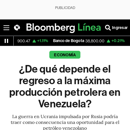
PUBLICIDAD
Ingresar
+1.11%
Banco de Bogota
+0.21%
Apple
900.47
38,800.00
303.
ECONOMÍA
¿De qué depende el
regreso a la máxima
producción petrolera en
Venezuela?
La guerra en Ucrania impulsada por Rusia podría
traer como consecuencia una oportunidad para el
petróleo venezolano