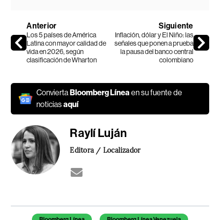
Anterior
Siguiente
Los 5 países de América
Inflación, dólar y El Niño: las
Latina con mayor calidad de
señales que ponen a prueba
vida en 2026, según
la pausa del banco central
clasificación de Wharton
colombiano
Convierta
Bloomberg Línea
en su fuente de
noticias
aquí
Raylí Luján
Editora / Localizador
Temas de este artículo
Bloomberg Línea
Bloomberg Línea Venezuela