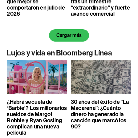
que mejor se
tras un trimestre
comportaron en julio de
“extraordinario” y fuerte
2026
avance comercial
Cargar más
Lujos y vida en Bloomberg Línea
¿Habrá secuela de
30 años del éxito de “La
‘Barbie’? Los millonarios
Macarena”: ¿Cuánto
sueldos de Margot
dinero ha generado la
Robbie y Ryan Gosling
canción que marcó los
complican una nueva
90?
película