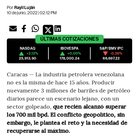
Por
Raylí Luján
10 de junio, 2022 | 02:12 PM
ÚLTIMAS
COTIZACIONES
NASDAQ
IBOVESPA
S&P/BMV IPC
+2.13%
+0.00%
-0.36%
25,913.90
178,000.24
66,697.22
Caracas — La industria petrolera venezolana
no es la misma de hace 15 años. Producir
nuevamente 3 millones de barriles de petróleo
diarios parece un escenario lejano, con un
sector golpeado,
que recién alcanzó superar
los 700 mil bpd. El conflicto geopolítico, sin
embargo, le plantea el reto y la necesidad de
recuperarse al máximo.