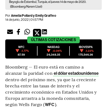
Beyoglu de Estambul, Turquía, el jueves 14 de mayo de 2020.
(Bloomberg/Kerem Uzel)
Por
Amelia Pollard y Emily Graffeo
14 de junio, 2022 | 01:57 PM
ÚLTIMAS
COTIZACIONES
WFC
NASDAQ
IBOVESPA
-1.77%
-0.06%
-1.23%
87.59
26,348.35
175,546.36
Bloomberg — El euro está en camino a
alcanzar la paridad con
el dólar estadounidense
dentro del próximo mes, ya que la creciente
brecha entre las tasas de interés y el
crecimiento económico en Estados Unidos y
Europa arrastra a la moneda comunitaria,
según Wells Fargo (
).
WFC