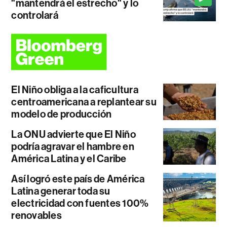
"mantendrá el estrecho" y lo
controlará
El Niño obliga a la caficultura
centroamericana a replantear su
modelo de producción
La ONU advierte que El Niño
podría agravar el hambre en
América Latina y el Caribe
Así logró este país de América
Latina generar toda su
electricidad con fuentes 100%
renovables