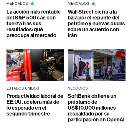
MERCADOS
MERCADOS
La acción más rentable
Wall Street cierra a la
del S&P 500 cae con
baja por el repunte del
fuerza tras sus
petróleo y nuevas dudas
resultados: qué
sobre un acuerdo con
preocupa al mercado
Irán
ESTADOS UNIDOS
NEGOCIOS
Productividad laboral de
SoftBank obtiene un
EE.UU. acelera más de
préstamo de
lo esperado en el
US$10.000 millones
segundo trimestre
respaldado por su
participación en OpenAI