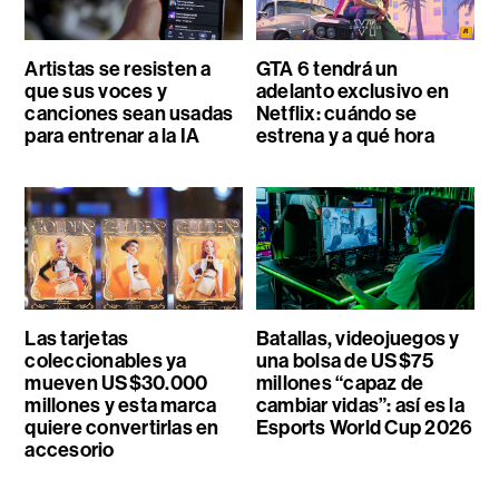
Artistas se resisten a
GTA 6 tendrá un
que sus voces y
adelanto exclusivo en
canciones sean usadas
Netflix: cuándo se
para entrenar a la IA
estrena y a qué hora
Las tarjetas
Batallas, videojuegos y
coleccionables ya
una bolsa de US$75
mueven US$30.000
millones “capaz de
millones y esta marca
cambiar vidas”: así es la
quiere convertirlas en
Esports World Cup 2026
accesorio