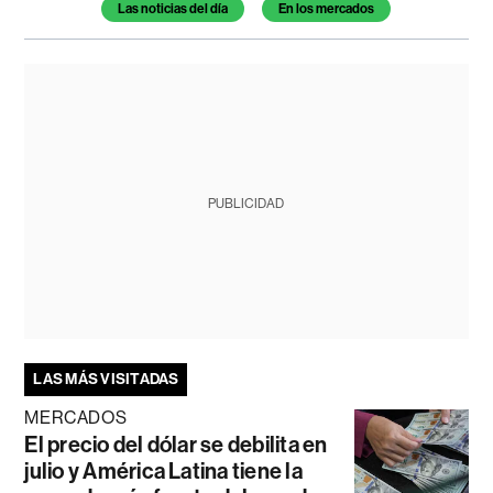
Temas de este artículo
Las noticias del día
En los mercados
PUBLICIDAD
LAS MÁS VISITADAS
MERCADOS
El precio del dólar se debilita en
julio y América Latina tiene la