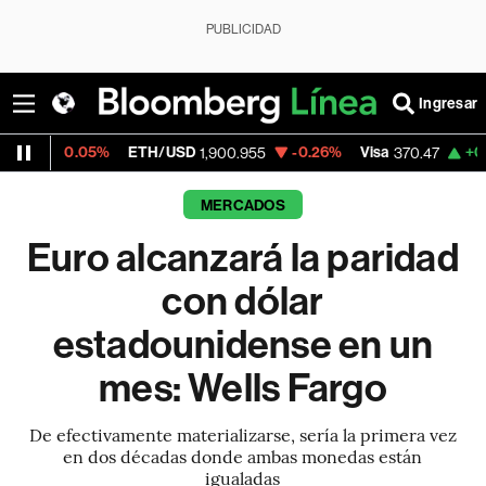
PUBLICIDAD
Ingresar
.05%
ETH/USD
-0.26%
Visa
+0.52%
Mer
1,900.955
370.47
MERCADOS
Euro alcanzará la paridad
con dólar
estadounidense en un
mes: Wells Fargo
De efectivamente materializarse, sería la primera vez
en dos décadas donde ambas monedas están
igualadas