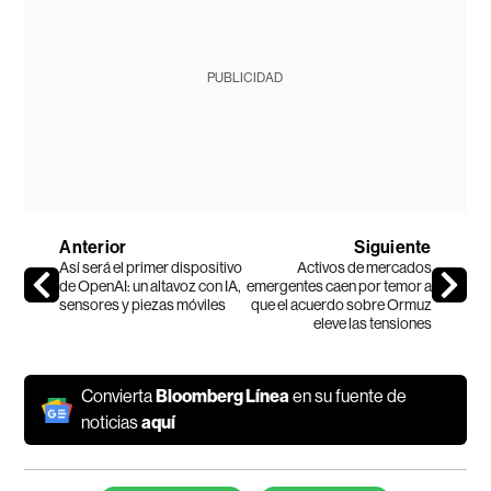
PUBLICIDAD
Anterior
Siguiente
Así será el primer dispositivo
Activos de mercados
de OpenAI: un altavoz con IA,
emergentes caen por temor a
sensores y piezas móviles
que el acuerdo sobre Ormuz
eleve las tensiones
Convierta
Bloomberg Línea
en su fuente de
noticias
aquí