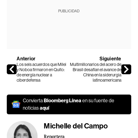
PUBLICIDAD
Anterior
Siguiente
Los seis acuerdos que Milei
Multimillonarios del acero de
y Noboa firmaron en Quito:
Brasil desafían el avance de
de energía nuclear a
China en la siderurgia
ciberdefensa
latinoamericana
Convierta
Bloomberg Línea
en su fuente de
noticias
aquí
Michelle del Campo
Reportera