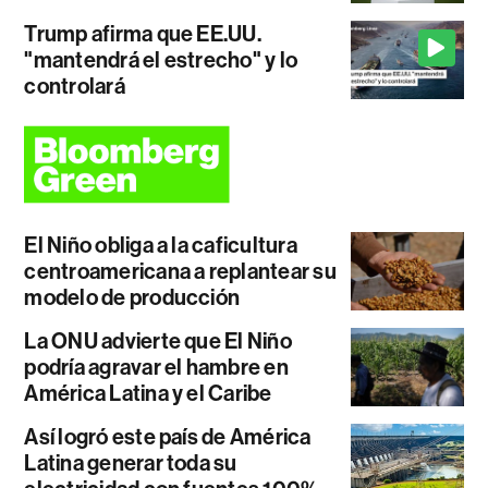
Trump afirma que EE.UU.
"mantendrá el estrecho" y lo
controlará
El Niño obliga a la caficultura
centroamericana a replantear su
modelo de producción
La ONU advierte que El Niño
podría agravar el hambre en
América Latina y el Caribe
Así logró este país de América
Latina generar toda su