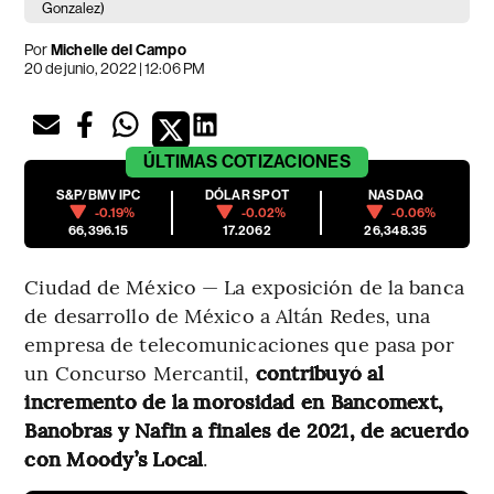
Gonzalez)
Por
Michelle del Campo
20 de junio, 2022 | 12:06 PM
ÚLTIMAS
COTIZACIONES
S&P/BMV IPC
DÓLAR SPOT
NASDAQ
-0.19%
-0.02%
-0.06%
66,396.15
17.2062
26,348.35
Ciudad de México — La exposición de la banca
de desarrollo de México a Altán Redes, una
empresa de telecomunicaciones que pasa por
un Concurso Mercantil,
contribuyó al
incremento de la morosidad en Bancomext,
Banobras y Nafin a finales de 2021, de acuerdo
con Moody’s Local
.