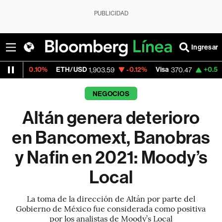
PUBLICIDAD
Ingresar
0%
ETH/USD
-0.12%
Visa
+0.52%
MercadoL
1,903.59
370.47
NEGOCIOS
Altán genera deterioro
en Bancomext, Banobras
y Nafin en 2021: Moody’s
Local
La toma de la dirección de Altán por parte del
Gobierno de México fue considerada como positiva
por los analistas de Moody’s Local