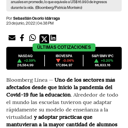
anuales en promedio, lo que equivale a US$16.993 de ingresos
durante la vida.
(Bloomberg/Patricia Monteiro)
Por
Sebastián Osorio Idárraga
23 de junio, 2022 | 04:38 PM
ÚLTIMAS
COTIZACIONES
NASDAQ
IBOVESPA
S&P/BMV IPC
+2.59%
-0.06%
+0.20%
26,584.99
177,894.97
66,833.16
Bloomberg Línea —
Uno de los sectores más
afectados desde que inició la pandemia del
Covid-19 fue la educación
. Alrededor de todo
el mundo las escuelas tuvieron que adaptar
rápidamente su modelo de enseñanza a la
virtualidad
y adoptar prácticas que
mantuvieran a la mayor cantidad de alumnos