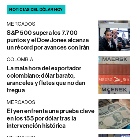
NOTICIAS DEL DÓLAR HOY
MERCADOS
S&P 500 supera los 7.700
puntos y el Dow Jones alcanza
un récord por avances con Irán
COLOMBIA
La mala hora del exportador
colombiano: dólar barato,
aranceles y fletes que no dan
tregua
MERCADOS
El yen enfrenta una prueba clave
en los 155 por dólar tras la
intervención histórica