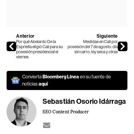
Anterior
Siguiente
Por qué Abelardo De la
Medidas en Cali por
Espriella eligió Cali para su
posesión del 7 de agosto: día
posesión presidencial el
sin carro, ley seca y otras
viernes
Convierta
Bloomberg Línea
en su fuente de
noticias
aquí
Sebastián Osorio Idárraga
SEO Content Producer