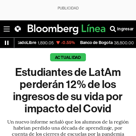
PUBLICIDAD
Ingresar
ibre
-0.55%
Banco de Bogota
0.00%
Ap
1,890.05
38,800.00
ACTUALIDAD
Estudiantes de LatAm
perderán 12% de los
ingresos de su vida por
impacto del Covid
Un nuevo informe señaló que los alumnos de la región
habrían perdido una década de aprendizaje, por
cuenta de los cierres de escuelas por la pandemia