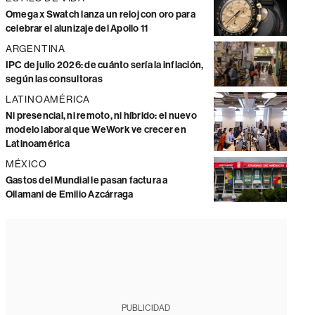
Omega x Swatch lanza un reloj con oro para
celebrar el alunizaje del Apollo 11
ARGENTINA
IPC de julio 2026: de cuánto sería la inflación,
según las consultoras
LATINOAMÉRICA
Ni presencial, ni remoto, ni híbrido: el nuevo
modelo laboral que WeWork ve crecer en
Latinoamérica
MÉXICO
Gastos del Mundial le pasan factura a
Ollamani de Emilio Azcárraga
PUBLICIDAD