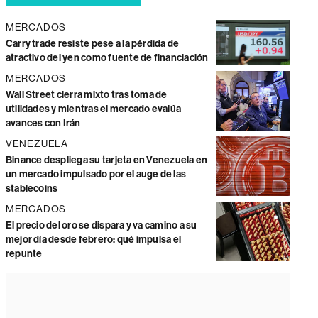
MERCADOS
Carry trade resiste pese a la pérdida de
atractivo del yen como fuente de financiación
MERCADOS
Wall Street cierra mixto tras toma de
utilidades y mientras el mercado evalúa
avances con Irán
VENEZUELA
Binance despliega su tarjeta en Venezuela en
un mercado impulsado por el auge de las
stablecoins
MERCADOS
El precio del oro se dispara y va camino a su
mejor día desde febrero: qué impulsa el
repunte