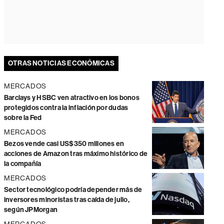
OTRAS NOTICIAS ECONÓMICAS
MERCADOS
Barclays y HSBC ven atractivo en los bonos
protegidos contra la inflación por dudas
sobre la Fed
MERCADOS
Bezos vende casi US$350 millones en
acciones de Amazon tras máximo histórico de
la compañía
MERCADOS
Sector tecnológico podría depender más de
inversores minoristas tras caída de julio,
según JPMorgan
MERCADOS