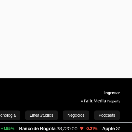
Ingresar
ecnología
Línea Studios
Negocios
Podcasts
anco de Bogota
38,720.00
Apple
310.94
-0.21%
+0.55%
English