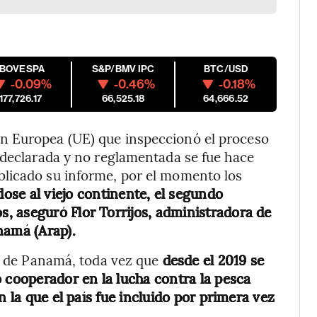
IBOVESPA
S&P/BMV IPC
BTC/USD
-0.09%
-0.46%
-0.18%
177,726.17
66,525.18
64,666.52
n Europea (UE) que inspeccionó el proceso
 declarada y no reglamentada se fue hace
licado su informe, por el momento los
se al viejo continente, el segundo
, aseguró Flor Torrijos, administradora de
namá (Arap).
es de Panamá, toda vez que
desde el 2019 se
o cooperador en la lucha contra la pesca
n la que el país fue incluido por primera vez