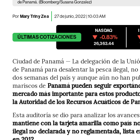
de Panamá.
(Bloomberg/Susana Gonzalez)
Por
Mary Triny Zea
27 de junio, 2022 | 10:03 AM
NASDAQ
-0.83%
ÚLTIMAS
COTIZACIONES
26,363.44
Ciudad de Panamá — La delegación de la Unió
de Panamá para desalentar la pesca ilegal, no
dos semanas del país y aunque aún no han pub
mariscos de
Panamá pueden seguir exportándo
mercado más importante para estos productos
la Autoridad de los Recursos Acuáticos de Pa
Esta auditoría se dio para analizar los avanc
mantiene con la tarjeta amarilla como país n
ilegal no declarada y no reglamentada, lista e
en 2012.