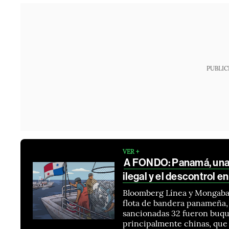
PUBLIC
VER +
A FONDO: Panamá, una 
ilegal y el descontrol e
Bloomberg Línea y Mongabay 
flota de bandera panameña,
sancionadas 32 fueron buque
principalmente chinas, que