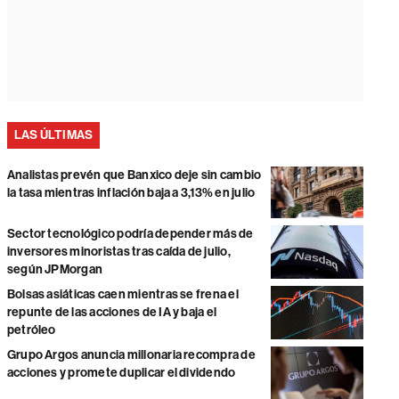
LAS ÚLTIMAS
Analistas prevén que Banxico deje sin cambio
la tasa mientras inflación baja a 3,13% en julio
Sector tecnológico podría depender más de
inversores minoristas tras caída de julio,
según JPMorgan
Bolsas asiáticas caen mientras se frena el
repunte de las acciones de IA y baja el
petróleo
Grupo Argos anuncia millonaria recompra de
acciones y promete duplicar el dividendo