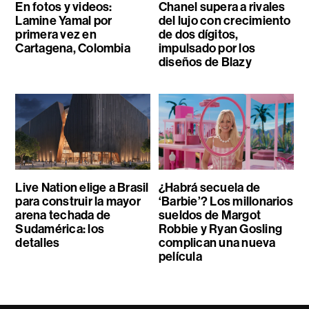
En fotos y videos:
Chanel supera a rivales
Lamine Yamal por
del lujo con crecimiento
primera vez en
de dos dígitos,
Cartagena, Colombia
impulsado por los
diseños de Blazy
Live Nation elige a Brasil
¿Habrá secuela de
para construir la mayor
‘Barbie’? Los millonarios
arena techada de
sueldos de Margot
Sudamérica: los
Robbie y Ryan Gosling
detalles
complican una nueva
película