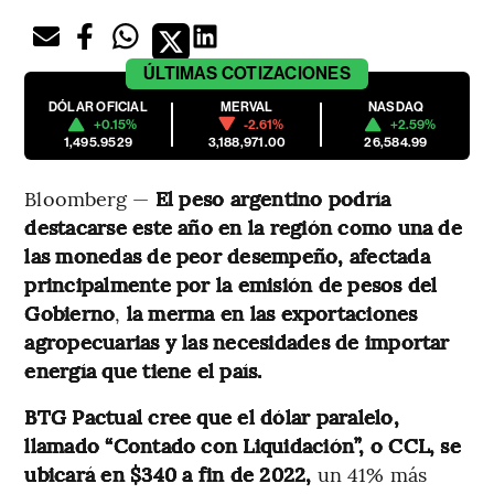
ÚLTIMAS
COTIZACIONES
DÓLAR OFICIAL
MERVAL
NASDAQ
+0.15%
-2.61%
+2.59%
1,495.9529
3,188,971.00
26,584.99
Bloomberg —
El peso argentino podría
destacarse este año en la región como una de
las monedas de peor desempeño, afectada
principalmente por la emisión de pesos del
Gobierno
,
la merma en las exportaciones
agropecuarias y las necesidades de importar
energía que tiene el país.
BTG Pactual cree que el dólar paralelo,
llamado “Contado con Liquidación”, o CCL, se
ubicará en $340 a fin de 2022,
un 41% más