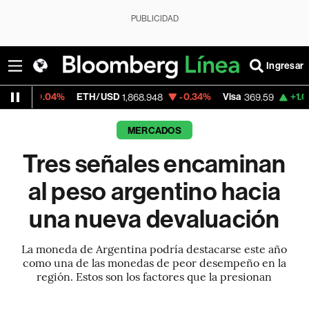
PUBLICIDAD
Ingresar
ETH/USD
-0.34%
Visa
+1.07%
MercadoLibr
1,868.948
369.59
MERCADOS
Tres señales encaminan
al peso argentino hacia
una nueva devaluación
La moneda de Argentina podría destacarse este año
como una de las monedas de peor desempeño en la
región. Estos son los factores que la presionan