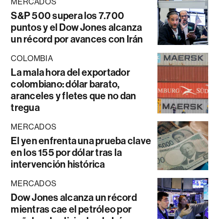
MERCADOS
S&P 500 supera los 7.700
puntos y el Dow Jones alcanza
un récord por avances con Irán
COLOMBIA
La mala hora del exportador
colombiano: dólar barato,
aranceles y fletes que no dan
tregua
MERCADOS
El yen enfrenta una prueba clave
en los 155 por dólar tras la
intervención histórica
MERCADOS
Dow Jones alcanza un récord
mientras cae el petróleo por