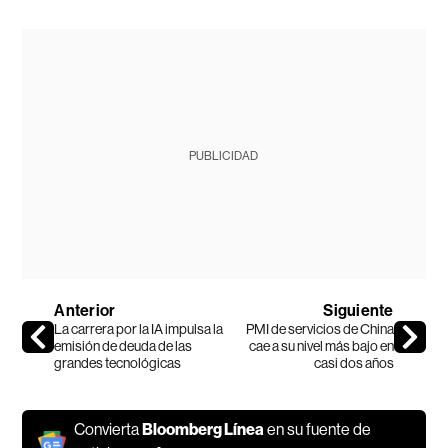
PUBLICIDAD
Anterior
Siguiente
La carrera por la IA impulsa la
PMI de servicios de China
emisión de deuda de las
cae a su nivel más bajo en
grandes tecnológicas
casi dos años
Convierta
Bloomberg Línea
en su fuente de