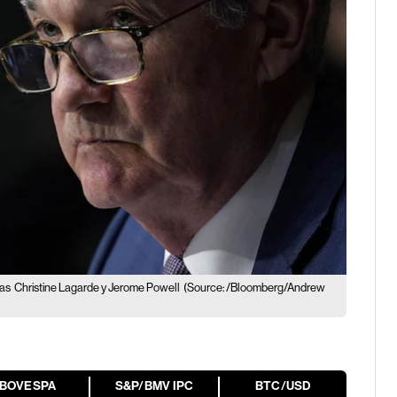
tas
Christine Lagarde y Jerome Powell
(Source: /Bloomberg/Andrew
IBOVESPA
S&P/BMV IPC
BTC/USD