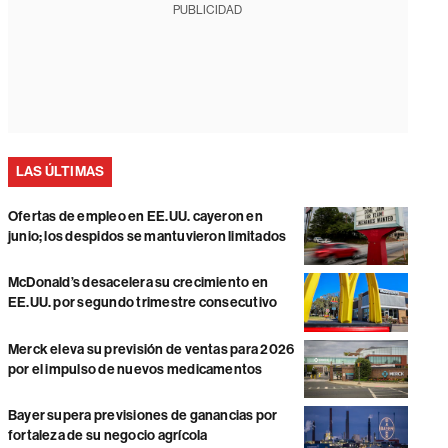
PUBLICIDAD
LAS ÚLTIMAS
Ofertas de empleo en EE.UU. cayeron en
junio; los despidos se mantuvieron limitados
McDonald’s desacelera su crecimiento en
EE.UU. por segundo trimestre consecutivo
Merck eleva su previsión de ventas para 2026
por el impulso de nuevos medicamentos
Bayer supera previsiones de ganancias por
fortaleza de su negocio agrícola