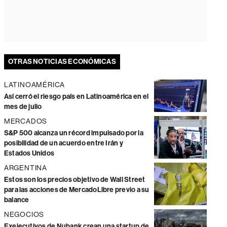
OTRAS NOTICIAS ECONÓMICAS
LATINOAMÉRICA
Así cerró el riesgo país en Latinoamérica en el
mes de julio
MERCADOS
S&P 500 alcanza un récord impulsado por la
posibilidad de un acuerdo entre Irán y
Estados Unidos
ARGENTINA
Estos son los precios objetivo de Wall Street
para las acciones de MercadoLibre previo a su
balance
NEGOCIOS
Exejecutivos de Nubank crean una startup de