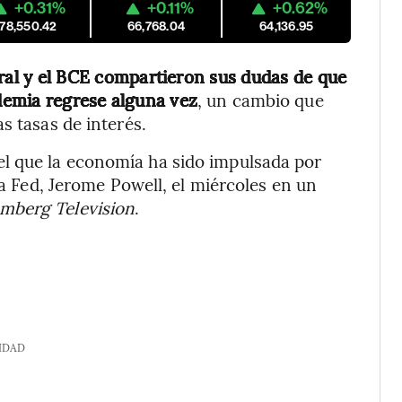
+0.31%
+0.11%
+0.62%
178,550.42
66,768.04
64,136.95
eral y el BCE compartieron sus dudas de que
ndemia regrese alguna vez
, un cambio que
s tasas de interés.
l que la economía ha sido impulsada por
la Fed, Jerome Powell, el miércoles en un
mberg Television
.
IDAD