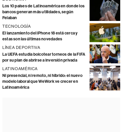
Los 10 países de Latinoamérica en donde los
bancos generan más utilidades, según
Felaban
TECNOLOGÍA
El lanzamiento del iPhone 18 está cerca y
estas son las últimas novedades
LÍNEA DEPORTIVA
La UEFA estudia boicotear torneos de la FIFA
por su plan de abrirse a inversión privada
LATINOAMÉRICA
Ni presencial, ni remoto, ni híbrido: el nuevo
modelo laboral que WeWork ve crecer en
Latinoamérica