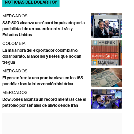
NOTICIAS DEL DÓLAR HOY
MERCADOS
S&P 500 alcanza un récord impulsado por la
posibilidad de un acuerdo entre Irán y
Estados Unidos
COLOMBIA
La mala hora del exportador colombiano:
dólar barato, aranceles y fletes que no dan
tregua
MERCADOS
El yen enfrenta una prueba clave en los 155
por dólar tras la intervención histórica
MERCADOS
Dow Jones alcanza un récord mientras cae el
petróleo por señales de alivio desde Irán