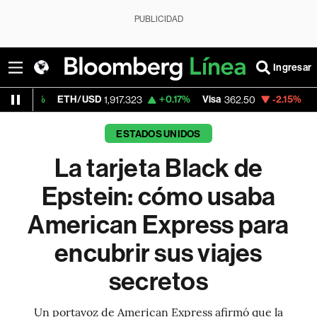
PUBLICIDAD
Ingresar
ETH/USD
+0.17%
Visa
-2.15%
MercadoLibr
1,917.323
362.50
ESTADOS UNIDOS
La tarjeta Black de
Epstein: cómo usaba
American Express para
encubrir sus viajes
secretos
Un portavoz de American Express afirmó que la