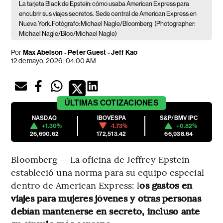
La tarjeta Black de Epstein: cómo usaba American Express para
encubrir sus viajes secretos.
Sede central de American Express en
Nueva York. Fotógrafo: Michael Nagle/Bloomberg
(Photographer:
Michael Nagle/Bloo/Michael Nagle)
Por
Max Abelson - Peter Guest - Jeff Kao
12 de mayo, 2026 | 04:00 AM
ÚLTIMAS
COTIZACIONES
NASDAQ
IBOVESPA
S&P/BMV IPC
+1.30%
-1.73%
+0.82%
26,690.62
172,513.42
66,938.64
Bloomberg — La oficina de Jeffrey Epstein
estableció una norma para su equipo especial
dentro de American Express: l
os gastos en
viajes para mujeres jóvenes y otras personas
debían mantenerse en secreto, incluso ante