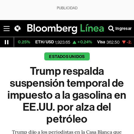
PUBLICIDAD
Ingresar
%
ETH/USD
+0.24%
Visa
-2.15%
MercadoLi
1,923.65
362.50
ESTADOS UNIDOS
Trump respalda
suspensión temporal de
impuesto a la gasolina en
EE.UU. por alza del
petróleo
Trump dijo a los periodistas en la Casa Blanca que