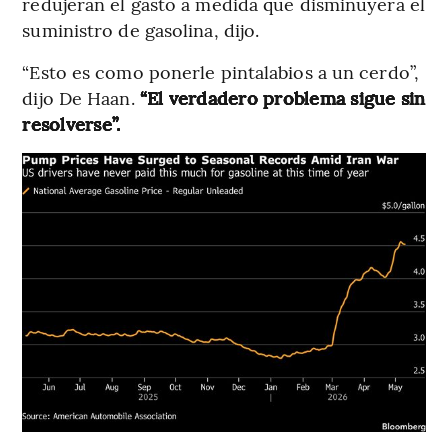
redujeran el gasto a medida que disminuyera el
suministro de gasolina, dijo.
“Esto es como ponerle pintalabios a un cerdo”,
dijo De Haan.
“El verdadero problema sigue sin
resolverse”.