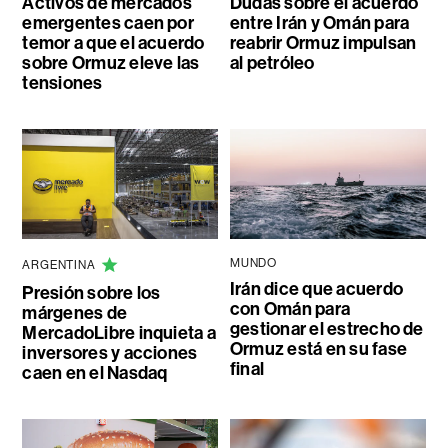
Activos de mercados
Dudas sobre el acuerdo
emergentes caen por
entre Irán y Omán para
temor a que el acuerdo
reabrir Ormuz impulsan
sobre Ormuz eleve las
al petróleo
tensiones
MUNDO
ARGENTINA
Irán dice que acuerdo
Presión sobre los
con Omán para
márgenes de
gestionar el estrecho de
MercadoLibre inquieta a
Ormuz está en su fase
inversores y acciones
final
caen en el Nasdaq