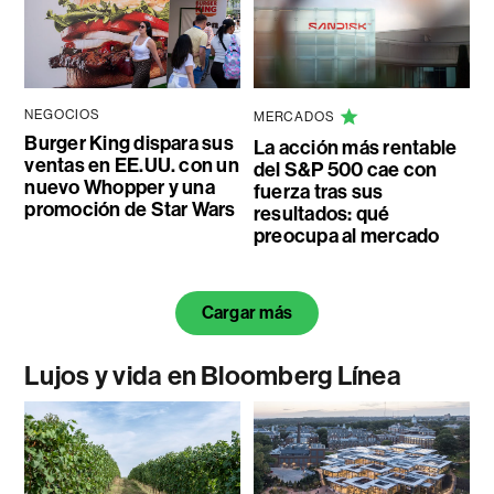
NEGOCIOS
MERCADOS
Burger King dispara sus
La acción más rentable
ventas en EE.UU. con un
del S&P 500 cae con
nuevo Whopper y una
fuerza tras sus
promoción de Star Wars
resultados: qué
preocupa al mercado
Cargar más
Lujos y vida en Bloomberg Línea