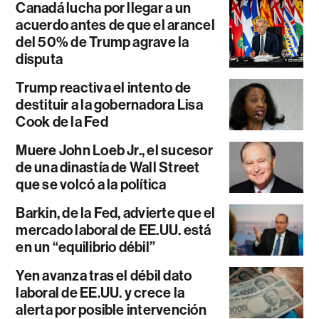
Canadá lucha por llegar a un
acuerdo antes de que el arancel
del 50% de Trump agrave la
disputa
Trump reactiva el intento de
destituir a la gobernadora Lisa
Cook de la Fed
Muere John Loeb Jr., el sucesor
de una dinastía de Wall Street
que se volcó a la política
Barkin, de la Fed, advierte que el
mercado laboral de EE.UU. está
en un “equilibrio débil”
Yen avanza tras el débil dato
laboral de EE.UU. y crece la
alerta por posible intervención