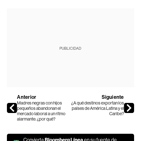
PUBLICIDAD
Anterior
Siguiente
Madres negras con hijos
¿A qué destinos exportan los
pequeños abandonan el
países de América Latina y el
mercado laboral a un ritmo
Caribe?
alarmante: ¿por qué?
Convierta
Bloomberg Línea
en su fuente de