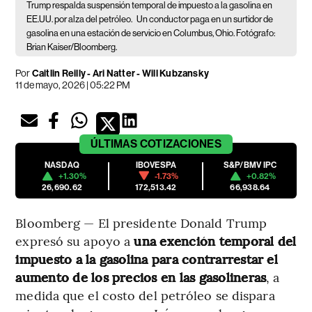
Trump respalda suspensión temporal de impuesto a la gasolina en
EE.UU. por alza del petróleo.
Un conductor paga en un surtidor de
gasolina en una estación de servicio en Columbus, Ohio. Fotógrafo:
Brian Kaiser/Bloomberg.
Por
Caitlin Reilly - Ari Natter - Will Kubzansky
11 de mayo, 2026 | 05:22 PM
ÚLTIMAS
COTIZACIONES
NASDAQ
IBOVESPA
S&P/BMV IPC
+1.30%
-1.73%
+0.82%
26,690.62
172,513.42
66,938.64
Bloomberg — El presidente Donald Trump
expresó su apoyo a
una exención temporal del
impuesto a la gasolina para contrarrestar el
aumento de los precios en las gasolineras
, a
medida que el costo del petróleo se dispara