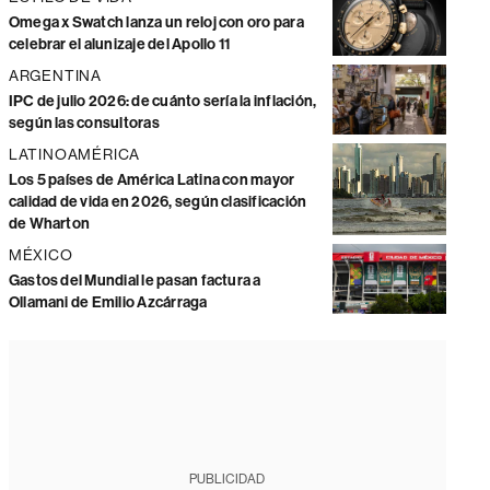
Omega x Swatch lanza un reloj con oro para
celebrar el alunizaje del Apollo 11
ARGENTINA
IPC de julio 2026: de cuánto sería la inflación,
según las consultoras
LATINOAMÉRICA
Los 5 países de América Latina con mayor
calidad de vida en 2026, según clasificación
de Wharton
MÉXICO
Gastos del Mundial le pasan factura a
Ollamani de Emilio Azcárraga
PUBLICIDAD