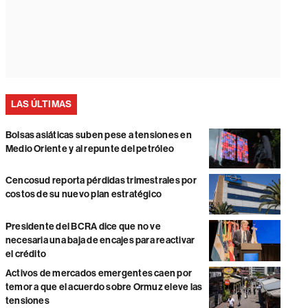
LAS ÚLTIMAS
Bolsas asiáticas suben pese a tensiones en
Medio Oriente y al repunte del petróleo
Cencosud reporta pérdidas trimestrales por
costos de su nuevo plan estratégico
Presidente del BCRA dice que no ve
necesaria una baja de encajes para reactivar
el crédito
Activos de mercados emergentes caen por
temor a que el acuerdo sobre Ormuz eleve las
tensiones