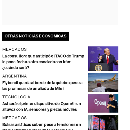
OTRAS NOTICIAS ECONÓMICAS
MERCADOS
La consultora que anticipó el TACO de Trump
le pone fecha a otra escalada con Irán:
¿cuándo será?
ARGENTINA
Flybondi queda al borde de la quiebra pese a
las promesas de un aliado de Milei
TECNOLOGÍA
Así será el primer dispositivo de OpenAI: un
altavoz con IA, sensores y piezas móviles
MERCADOS
Bolsas asiáticas suben pese a tensiones en