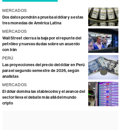
MERCADOS
Dos datos pondrán a prueba al dólar y a estas
tres monedas de América Latina
MERCADOS
Wall Street cierra a la baja por el repunte del
petróleo y nuevas dudas sobre un acuerdo
con Irán
PERÚ
Las proyecciones del precio del dólar en Perú
para el segundo semestre de 2026, según
analistas
MERCADOS
El dólar domina las stablecoins y el avance del
sector lleva el debate más allá del mundo
cripto