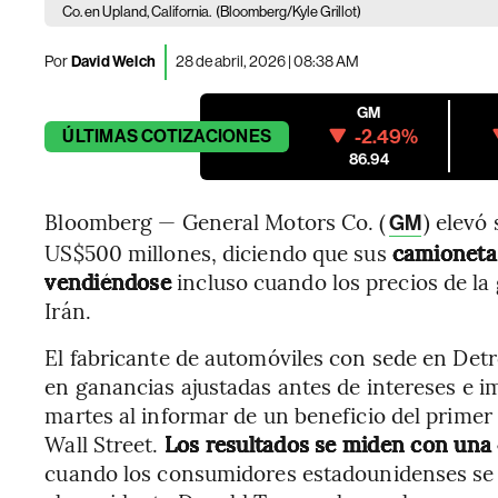
Co. en Upland, California.
(Bloomberg/Kyle Grillot)
Por
David Welch
28 de abril, 2026 | 08:38 AM
GM
-2.49%
ÚLTIMAS
COTIZACIONES
86.94
Bloomberg — General Motors Co. (
) elevó
GM
US$500 millones, diciendo que sus
camionetas
vendiéndose
incluso cuando los precios de la
Irán.
El fabricante de automóviles con sede en Detr
en ganancias ajustadas antes de intereses e i
martes al informar de un beneficio del primer
Wall Street.
Los resultados se miden con una
cuando los consumidores estadounidenses se