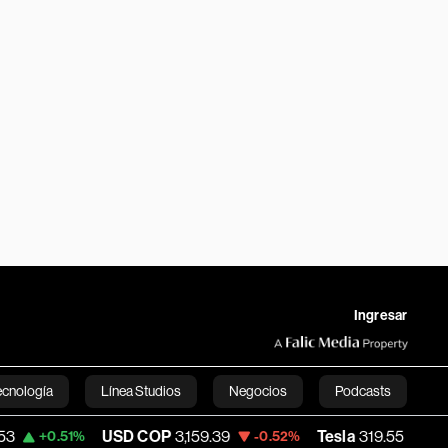
Ingresar
ecnología
Línea Studios
Negocios
Podcasts
USD COP
3,159.39
Tesla
319.55
Space
-0.52%
-0.56%
English