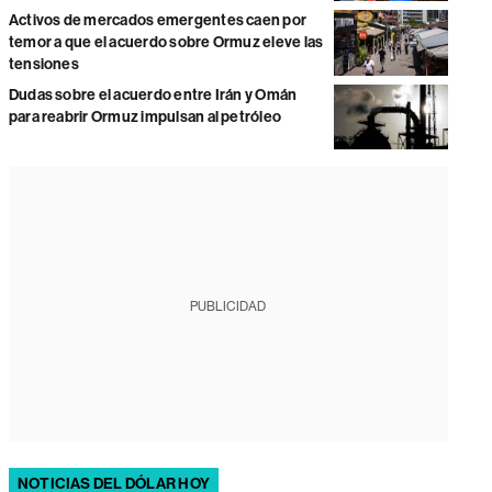
Activos de mercados emergentes caen por
temor a que el acuerdo sobre Ormuz eleve las
tensiones
Dudas sobre el acuerdo entre Irán y Omán
para reabrir Ormuz impulsan al petróleo
PUBLICIDAD
NOTICIAS DEL DÓLAR HOY