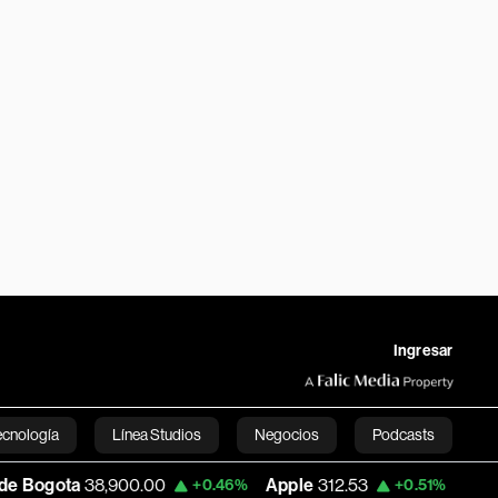
Ingresar
ecnología
Línea Studios
Negocios
Podcasts
900.00
Apple
312.53
USD COP
3,159.39
+0.46%
+0.51%
English