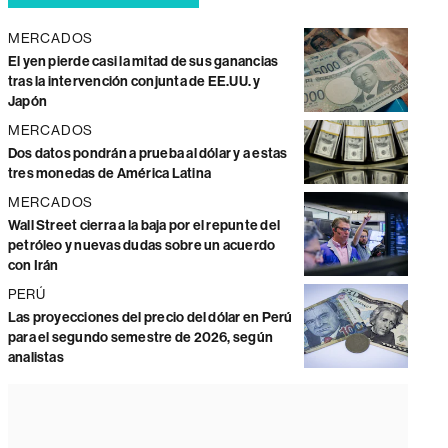
MERCADOS
El yen pierde casi la mitad de sus ganancias
tras la intervención conjunta de EE.UU. y
Japón
MERCADOS
Dos datos pondrán a prueba al dólar y a estas
tres monedas de América Latina
MERCADOS
Wall Street cierra a la baja por el repunte del
petróleo y nuevas dudas sobre un acuerdo
con Irán
PERÚ
Las proyecciones del precio del dólar en Perú
para el segundo semestre de 2026, según
analistas