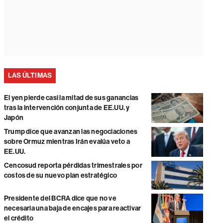
LAS ÚLTIMAS
El yen pierde casi la mitad de sus ganancias
tras la intervención conjunta de EE.UU. y
Japón
Trump dice que avanzan las negociaciones
sobre Ormuz mientras Irán evalúa veto a
EE.UU.
Cencosud reporta pérdidas trimestrales por
costos de su nuevo plan estratégico
Presidente del BCRA dice que no ve
necesaria una baja de encajes para reactivar
el crédito