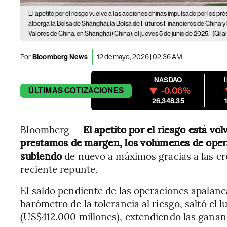
El apetito por el riesgo vuelve a las acciones chinas impulsado por los p
alberga la Bolsa de Shanghái, la Bolsa de Futuros Financieros de China 
Valores de China, en Shanghái (China), el jueves 5 de junio de 2025.
(Qila
Por
Bloomberg News
12 de mayo, 2026 | 02:36 AM
NASDAQ
-0.06%
ÚLTIMAS
COTIZACIONES
26,348.35
Bloomberg —
El apetito por el riesgo está vo
préstamos de margen, los volúmenes de opera
subiendo
de nuevo a máximos gracias a las cr
reciente repunte.
El saldo pendiente de las operaciones apalan
barómetro de la tolerancia al riesgo, saltó el 
(US$412.000 millones), extendiendo las gananc