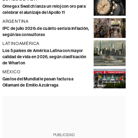
Omega x Swatch lanza un reloj con oro para
celebrar el alunizaje del Apollo 11
ARGENTINA
IPC de julio 2026: de cuánto sería la inflación,
según las consultoras
LATINOAMÉRICA
Los 5 países de América Latina con mayor
calidad de vida en 2026, según clasificación
de Wharton
MÉXICO
Gastos del Mundial le pasan factura a
Ollamani de Emilio Azcárraga
PUBLICIDAD