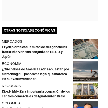
OTRAS NOTICIAS ECONÓMICAS
MERCADOS
El yen pierde casi la mitad de sus ganancias
tras la intervención conjunta de EE.UU. y
Japón
ECONOMÍA
¿Qué países de América Latina apuestan por
el fracking? El panorama legal que marcará
las nuevas inversiones
NEGOCIOS
Dior, H&M y Zara impulsan la ocupación de los
centros comerciales de Iguatemi en Brasil
COLOMBIA