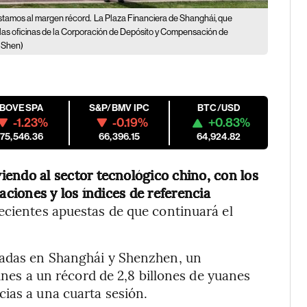
réstamos al margen récord.
La Plaza Financiera de Shanghái, que
y las oficinas de la Corporación de Depósito y Compensación de
i Shen)
IBOVESPA
S&P/BMV IPC
BTC/USD
-1.23%
-0.19%
+0.83%
175,546.36
66,396.15
64,924.82
lviendo al sector tecnológico chino, con los
ciones y los índices de referencia
ecientes apuestas de que continuará el
cadas en Shanghái y Shenzhen, un
lunes a un récord de 2,8 billones de yuanes
ias a una cuarta sesión.