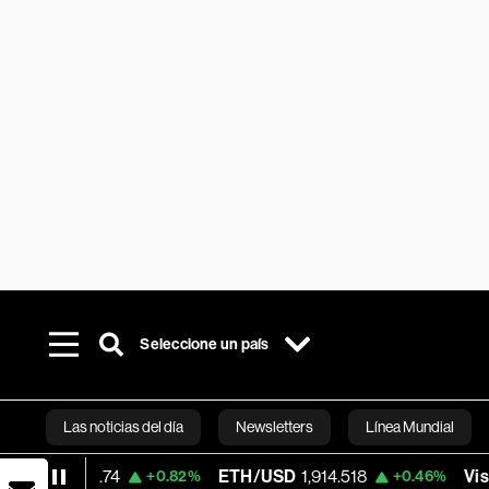
Seleccione un país
Las noticias del día
Newsletters
Línea Mundial
4
ETH/USD
1,914.518
Visa
370.47
+0.82%
+0.46%
+0.
Bloomberg 