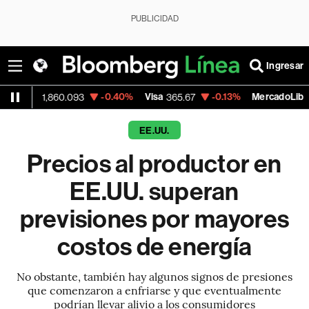
PUBLICIDAD
Ingresar
-0.40%
Visa
-0.13%
MercadoLibre
60.093
365.67
1,900.47
EE.UU.
Precios al productor en
EE.UU. superan
previsiones por mayores
costos de energía
No obstante, también hay algunos signos de presiones
que comenzaron a enfriarse y que eventualmente
podrían llevar alivio a los consumidores