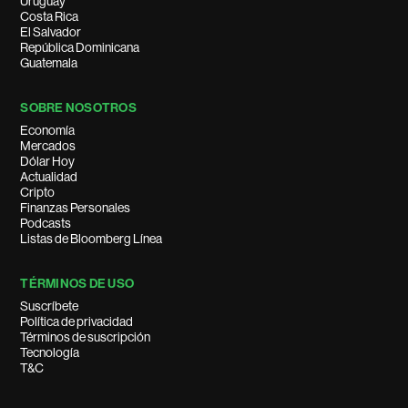
Uruguay
Costa Rica
El Salvador
República Dominicana
Guatemala
SOBRE NOSOTROS
Economía
Mercados
Dólar Hoy
Actualidad
Cripto
Finanzas Personales
Podcasts
Listas de Bloomberg Línea
TÉRMINOS DE USO
Suscríbete
Política de privacidad
Términos de suscripción
Tecnología
T&C