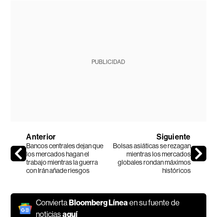
PUBLICIDAD
Anterior
Siguiente
Bancos centrales dejan que
Bolsas asiáticas se rezagan
los mercados hagan el
mientras los mercados
trabajo mientras la guerra
globales rondan máximos
con Irán añade riesgos
históricos
Convierta
Bloomberg Línea
en su fuente de
noticias
aquí