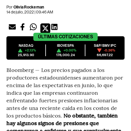
Por
Olivia Rockeman
14 de julio, 2022 | 09:46 AM
ÚLTIMAS
COTIZACIONES
NASDAQ
IBOVESPA
S&P/BMV IPC
+2.13%
+0.00%
-0.36%
25,913.90
178,000.24
66,697.22
Bloomberg — Los precios pagados a los
productores estadounidenses aumentaron por
encima de las expectativas en junio, lo que
indica que las empresas continuaron
enfrentando fuertes presiones inflacionarias
antes de una reciente caída en los costos de
los productos básicos.
No obstante, también
hay algunos signos de presiones que
comenzaron a enfriarse y que eventualmente