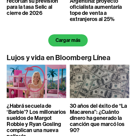
recortan su previsión
Argentina: proyecto
para la tasa Selic al
oficialista aumentaría
cierre de 2026
tope de venta a
extranjeros al 25%
Cargar más
Lujos y vida en Bloomberg Línea
¿Habrá secuela de
30 años del éxito de “La
‘Barbie’? Los millonarios
Macarena”: ¿Cuánto
sueldos de Margot
dinero ha generado la
Robbie y Ryan Gosling
canción que marcó los
complican una nueva
90?