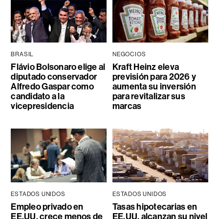
BRASIL
NEGOCIOS
Flávio Bolsonaro elige al
Kraft Heinz eleva
diputado conservador
previsión para 2026 y
Alfredo Gaspar como
aumenta su inversión
candidato a la
para revitalizar sus
vicepresidencia
marcas
ESTADOS UNIDOS
ESTADOS UNIDOS
Empleo privado en
Tasas hipotecarias en
EE.UU. crece menos de
EE.UU. alcanzan su nivel