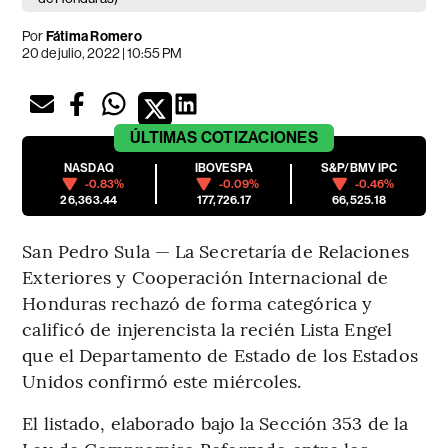
Por
Fátima Romero
20 de julio, 2022 | 10:55 PM
ÚLTIMAS
COTIZACIONES
NASDAQ
IBOVESPA
S&P/BMV IPC
-0.83%
-0.09%
-0.46%
26,363.44
177,726.17
66,525.18
San Pedro Sula — La Secretaría de Relaciones
Exteriores y Cooperación Internacional de
Honduras rechazó de forma categórica y
calificó de injerencista la recién Lista Engel
que el Departamento de Estado de los Estados
Unidos confirmó este miércoles.
El listado, elaborado bajo la Sección 353 de la