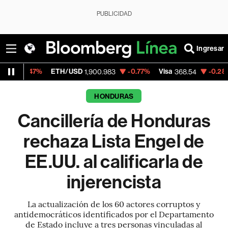
PUBLICIDAD
Ingresar
ETH/USD
-0.77%
Visa
-0.28%
MercadoL
1,900.983
368.54
HONDURAS
Cancillería de Honduras
rechaza Lista Engel de
EE.UU. al calificarla de
injerencista
La actualización de los 60 actores corruptos y
antidemocráticos identificados por el Departamento
de Estado incluye a tres personas vinculadas al