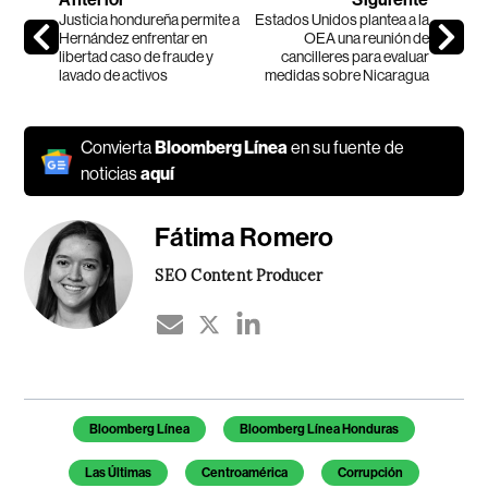
Justicia hondureña permite a
Estados Unidos plantea a la
Hernández enfrentar en
OEA una reunión de
libertad caso de fraude y
cancilleres para evaluar
lavado de activos
medidas sobre Nicaragua
Convierta
Bloomberg Línea
en su fuente de
noticias
aquí
Fátima Romero
SEO Content Producer
Temas de este artículo
Bloomberg Línea
Bloomberg Línea Honduras
Las Últimas
Centroamérica
Corrupción