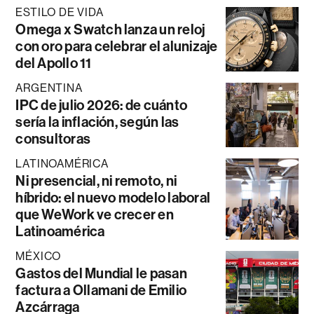
ESTILO DE VIDA
Omega x Swatch lanza un reloj
con oro para celebrar el alunizaje
del Apollo 11
ARGENTINA
IPC de julio 2026: de cuánto
sería la inflación, según las
consultoras
LATINOAMÉRICA
Ni presencial, ni remoto, ni
híbrido: el nuevo modelo laboral
que WeWork ve crecer en
Latinoamérica
MÉXICO
Gastos del Mundial le pasan
factura a Ollamani de Emilio
Azcárraga