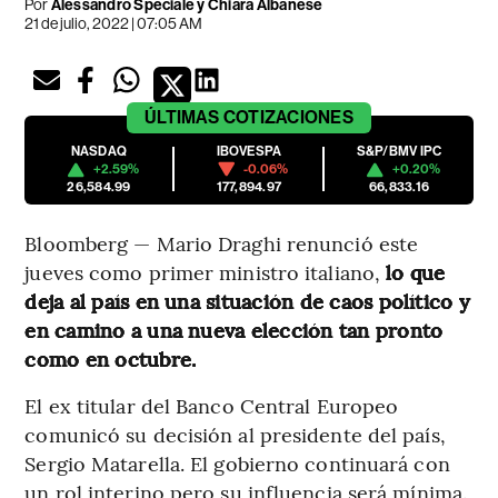
Por
Alessandro Speciale y Chiara Albanese
21 de julio, 2022 | 07:05 AM
ÚLTIMAS
COTIZACIONES
NASDAQ
IBOVESPA
S&P/BMV IPC
+2.59%
-0.06%
+0.20%
26,584.99
177,894.97
66,833.16
Bloomberg — Mario Draghi renunció este
jueves como primer ministro italiano,
lo que
deja al país en una situación de caos político y
en camino a una nueva elección tan pronto
como en octubre.
El ex titular del Banco Central Europeo
comunicó su decisión al presidente del país,
Sergio Matarella. El gobierno continuará con
un rol interino pero su influencia será mínima.