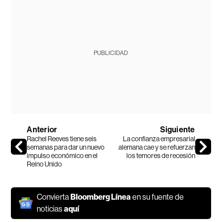
PUBLICIDAD
Anterior
Siguiente
Rachel Reeves tiene seis
La confianza empresarial
semanas para dar un nuevo
alemana cae y se refuerzan
impulso económico en el
los temores de recesión
Reino Unido
Convierta
Bloomberg Línea
en su fuente de
noticias
aquí