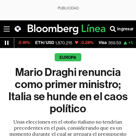
PUBLICIDAD
Ingresar
%
ETH/USD
-0.28%
Visa
+1.07%
MercadoL
1,870.215
369.59
EUROPA
Mario Draghi renuncia
como primer ministro;
Italia se hunde en el caos
político
Unas elecciones en el otoño italiano no tendrían
precedentes en el país, considerando que es un
momento durante el cual se prepara el presupuesto