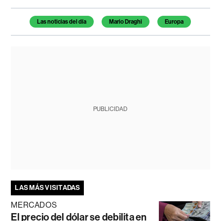
Temas de este artículo
Las noticias del día
Mario Draghi
Europa
PUBLICIDAD
LAS MÁS VISITADAS
MERCADOS
El precio del dólar se debilita en