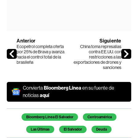
Anterior
Siguiente
Ecopetrol completa oferta
China toma represalias
por 25% de Brava y avanza
contra EE.UU. con
hacia el control total de la
restricciones a las
brasileña
exportaciones de drones y
sanciones
Convierta
Bloomberg Línea
en su fuente de
noticias
aquí
Temas de este artículo
Bloomberg Línea El Salvador
Centroamérica
Las Últimas
El Salvador
Deuda