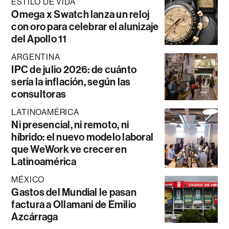
ESTILO DE VIDA
Omega x Swatch lanza un reloj
con oro para celebrar el alunizaje
del Apollo 11
ARGENTINA
IPC de julio 2026: de cuánto
sería la inflación, según las
consultoras
LATINOAMÉRICA
Ni presencial, ni remoto, ni
híbrido: el nuevo modelo laboral
que WeWork ve crecer en
Latinoamérica
MÉXICO
Gastos del Mundial le pasan
factura a Ollamani de Emilio
Azcárraga