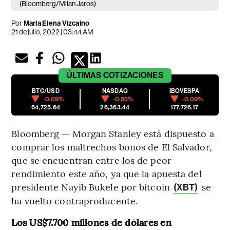
(Bloomberg/Milan Jaros)
Por
María Elena Vizcaino
21 de julio, 2022 | 03:44 AM
ÚLTIMAS
COTIZACIONES
BTC/USD
NASDAQ
IBOVESPA
-0.09%
-0.83%
-0.09%
64,725.64
26,363.44
177,726.17
Bloomberg — Morgan Stanley está dispuesto a
comprar los maltrechos bonos de El Salvador,
que se encuentran entre los de peor
rendimiento este año, ya que la apuesta del
presidente Nayib Bukele por bitcoin
se
(XBT)
ha vuelto contraproducente.
Los US$7.700 millones de dólares en