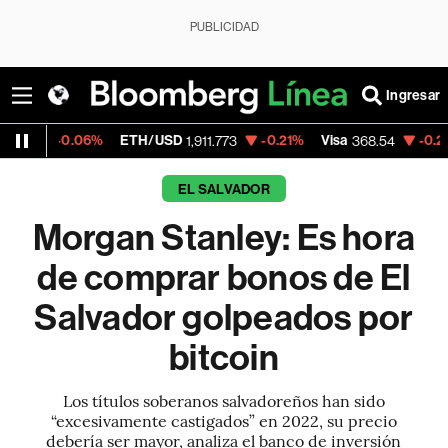
PUBLICIDAD
Ingresar
6%
ETH/USD
-0.21%
Visa
-0.28%
MercadoL
1,911.773
368.54
EL SALVADOR
Morgan Stanley: Es hora
de comprar bonos de El
Salvador golpeados por
bitcoin
Los títulos soberanos salvadoreños han sido
“excesivamente castigados” en 2022, su precio
debería ser mayor, analiza el banco de inversión