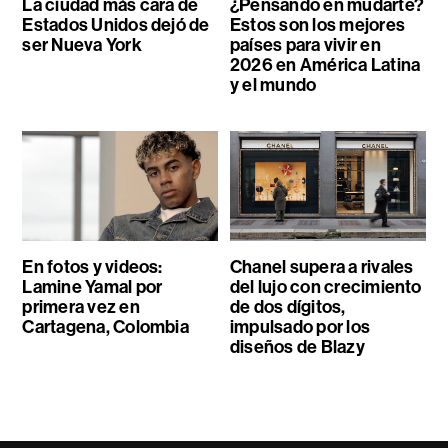
La ciudad más cara de
¿Pensando en mudarte?
Estados Unidos dejó de
Estos son los mejores
ser Nueva York
países para vivir en
2026 en América Latina
y el mundo
En fotos y videos:
Chanel supera a rivales
Lamine Yamal por
del lujo con crecimiento
primera vez en
de dos dígitos,
Cartagena, Colombia
impulsado por los
diseños de Blazy