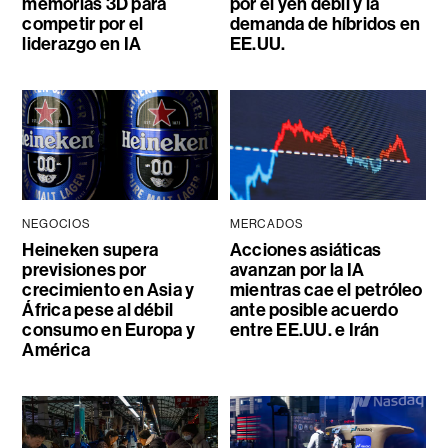
memorias 3D para
por el yen débil y la
competir por el
demanda de híbridos en
liderazgo en IA
EE.UU.
NEGOCIOS
MERCADOS
Heineken supera
Acciones asiáticas
previsiones por
avanzan por la IA
crecimiento en Asia y
mientras cae el petróleo
África pese al débil
ante posible acuerdo
consumo en Europa y
entre EE.UU. e Irán
América