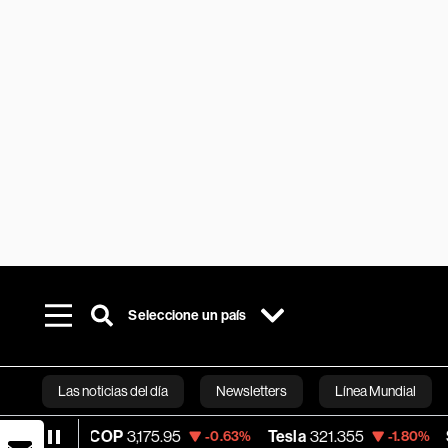
Seleccione un país
Las noticias del día
Newsletters
Línea Mundial
SD COP
3,175.95
Tesla
321.355
Space X
1
-0.63%
-1.80%
Bloomberg 