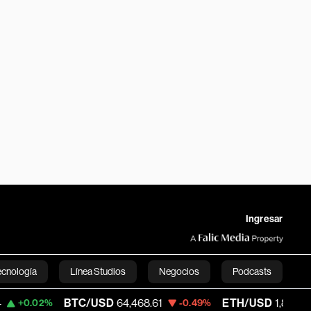
Ingresar
ecnología
Línea Studios
Negocios
Podcasts
BTC/USD
64,468.61
ETH/USD
1,896.66
%
-0.49%
-1.00
English