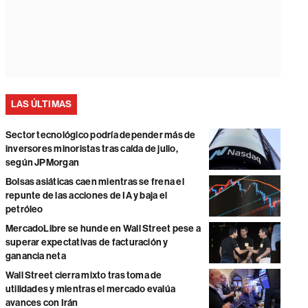
LAS ÚLTIMAS
Sector tecnológico podría depender más de
inversores minoristas tras caída de julio,
según JPMorgan
Bolsas asiáticas caen mientras se frena el
repunte de las acciones de IA y baja el
petróleo
MercadoLibre se hunde en Wall Street pese a
superar expectativas de facturación y
ganancia neta
Wall Street cierra mixto tras toma de
utilidades y mientras el mercado evalúa
avances con Irán