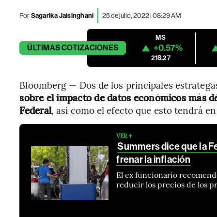
Por
Sagarika Jaisinghani
25 de julio, 2022 | 08:29 AM
MS
+0.57%
ÚLTIMAS
COTIZACIONES
218.27
Bloomberg — Dos de los principales estratega
sobre el impacto de datos económicos más déb
Federal
, así como el efecto que esto tendrá en
VER +
Summers dice que la F
frenar la inflación
El ex funcionario recomendó
reducir los precios de los 