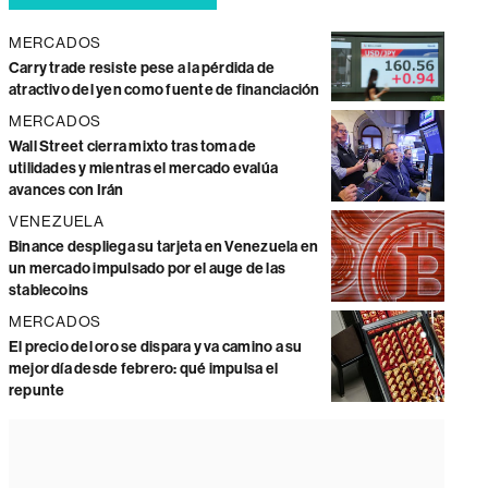
MERCADOS
Carry trade resiste pese a la pérdida de
atractivo del yen como fuente de financiación
MERCADOS
Wall Street cierra mixto tras toma de
utilidades y mientras el mercado evalúa
avances con Irán
VENEZUELA
Binance despliega su tarjeta en Venezuela en
un mercado impulsado por el auge de las
stablecoins
MERCADOS
El precio del oro se dispara y va camino a su
mejor día desde febrero: qué impulsa el
repunte