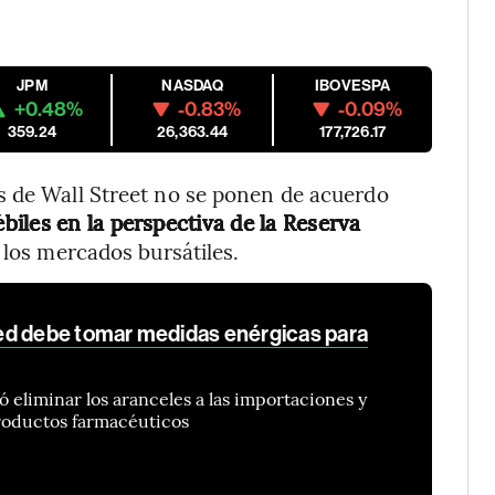
JPM
NASDAQ
IBOVESPA
+0.48%
-0.83%
-0.09%
359.24
26,363.44
177,726.17
s de Wall Street no se ponen de acuerdo
iles en la perspectiva de la Reserva
 los mercados bursátiles.
ed debe tomar medidas enérgicas para
 eliminar los aranceles a las importaciones y
productos farmacéuticos