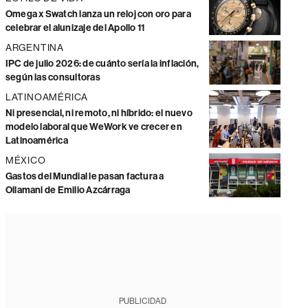
Omega x Swatch lanza un reloj con oro para
celebrar el alunizaje del Apollo 11
ARGENTINA
IPC de julio 2026: de cuánto sería la inflación,
según las consultoras
LATINOAMÉRICA
Ni presencial, ni remoto, ni híbrido: el nuevo
modelo laboral que WeWork ve crecer en
Latinoamérica
MÉXICO
Gastos del Mundial le pasan factura a
Ollamani de Emilio Azcárraga
PUBLICIDAD