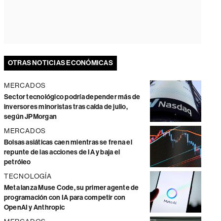
OTRAS NOTICIAS ECONÓMICAS
MERCADOS
Sector tecnológico podría depender más de
inversores minoristas tras caída de julio,
según JPMorgan
MERCADOS
Bolsas asiáticas caen mientras se frena el
repunte de las acciones de IA y baja el
petróleo
TECNOLOGÍA
Meta lanza Muse Code, su primer agente de
programación con IA para competir con
OpenAI y Anthropic