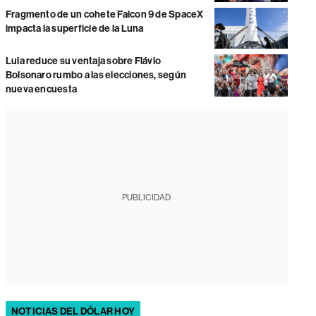
Fragmento de un cohete Falcon 9 de SpaceX
impacta la superficie de la Luna
Lula reduce su ventaja sobre Flávio
Bolsonaro rumbo a las elecciones, según
nueva encuesta
PUBLICIDAD
NOTICIAS DEL DÓLAR HOY