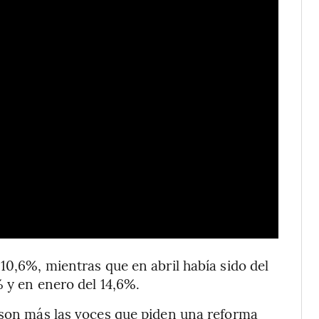
10,6%, mientras que en abril había sido del
% y en enero del 14,6%.
 son más las voces que piden una reforma