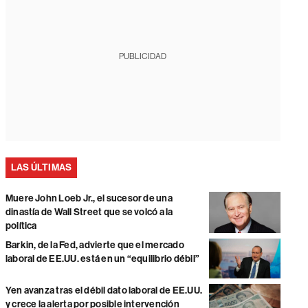
PUBLICIDAD
LAS ÚLTIMAS
Muere John Loeb Jr., el sucesor de una
dinastía de Wall Street que se volcó a la
política
Barkin, de la Fed, advierte que el mercado
laboral de EE.UU. está en un “equilibrio débil”
Yen avanza tras el débil dato laboral de EE.UU.
y crece la alerta por posible intervención