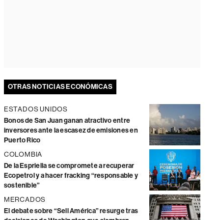
OTRAS NOTICIAS ECONÓMICAS
ESTADOS UNIDOS
Bonos de San Juan ganan atractivo entre
inversores ante la escasez de emisiones en
Puerto Rico
COLOMBIA
De la Espriella se compromete a recuperar
Ecopetrol y a hacer fracking “responsable y
sostenible”
MERCADOS
El debate sobre “Sell América” resurge tras