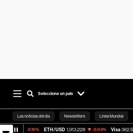
Seleccione un país
Las noticias del día
Newsletters
Línea Mundial
ETH/USD
1,913.228
Visa
362.50
-0.10%
-0.04%
-2.15
Bloomberg 