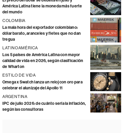
El precio del dólar se debilita en julio y
América Latina tiene la moneda más fuerte
del mundo
COLOMBIA
La mala hora del exportador colombiano:
dólar barato, aranceles y fletes que no dan
tregua
LATINOAMÉRICA
Los 5 países de América Latina con mayor
calidad de vida en 2026, según clasificación
de Wharton
ESTILO DE VIDA
Omega x Swatch lanza un reloj con oro para
celebrar el alunizaje del Apollo 11
ARGENTINA
IPC de julio 2026: de cuánto sería la inflación,
según las consultoras