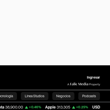
Ingresar
ecnología
Línea Studios
Negocios
Podcasts
.00
Apple
313.305
USD COP
3,159.60
+0.46%
+0.25%
English