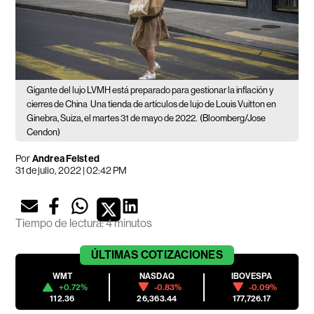
Gigante del lujo LVMH está preparado para gestionar la inflación y
cierres de China
Una tienda de artículos de lujo de Louis Vuitton en
Ginebra, Suiza, el martes 31 de mayo de 2022.
(Bloomberg/Jose
Cendon)
Por
Andrea Felsted
31 de julio, 2022 | 02:42 PM
Tiempo de lectura
:
4 minutos
ÚLTIMAS
COTIZACIONES
WMT
NASDAQ
IBOVESPA
+0.72%
-0.83%
-0.09%
112.36
26,363.44
177,726.17