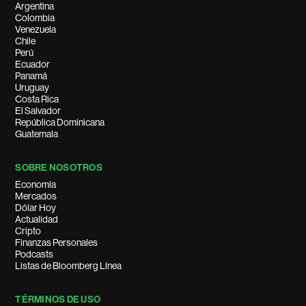
Argentina
Colombia
Venezuela
Chile
Perú
Ecuador
Panamá
Uruguay
Costa Rica
El Salvador
República Dominicana
Guatemala
SOBRE NOSOTROS
Economía
Mercados
Dólar Hoy
Actualidad
Cripto
Finanzas Personales
Podcasts
Listas de Bloomberg Línea
TÉRMINOS DE USO