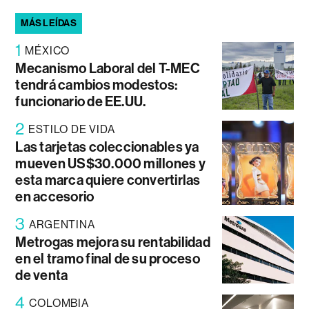
MÁS LEÍDAS
1
MÉXICO
Mecanismo Laboral del T-MEC
tendrá cambios modestos:
funcionario de EE.UU.
2
ESTILO DE VIDA
Las tarjetas coleccionables ya
mueven US$30.000 millones y
esta marca quiere convertirlas
en accesorio
3
ARGENTINA
Metrogas mejora su rentabilidad
en el tramo final de su proceso
de venta
4
COLOMBIA