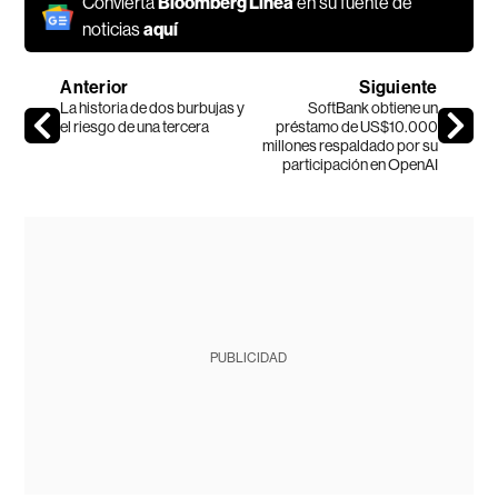
Convierta
Bloomberg Línea
en su fuente de
noticias
aquí
Anterior
Siguiente
La historia de dos burbujas y
SoftBank obtiene un
el riesgo de una tercera
préstamo de US$10.000
millones respaldado por su
participación en OpenAI
PUBLICIDAD