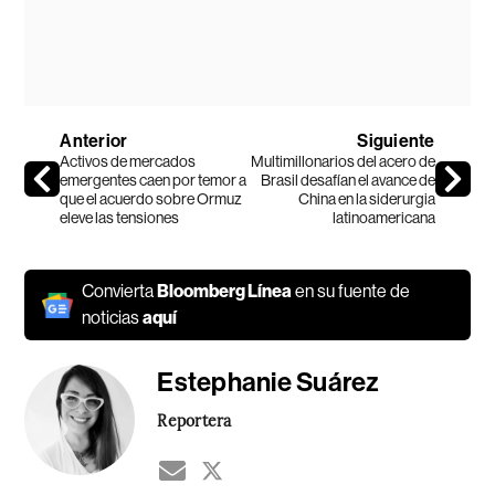
Anterior
Siguiente
Activos de mercados
Multimillonarios del acero de
emergentes caen por temor a
Brasil desafían el avance de
que el acuerdo sobre Ormuz
China en la siderurgia
eleve las tensiones
latinoamericana
Convierta
Bloomberg Línea
en su fuente de
noticias
aquí
Estephanie Suárez
Reportera