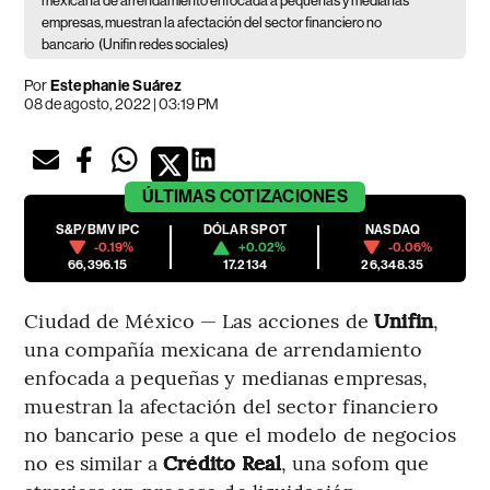
mexicana de arrendamiento enfocada a pequeñas y medianas
empresas, muestran la afectación del sector financiero no
bancario
(Unifin redes sociales)
Por
Estephanie Suárez
08 de agosto, 2022 | 03:19 PM
ÚLTIMAS
COTIZACIONES
S&P/BMV IPC
DÓLAR SPOT
NASDAQ
-0.19%
+0.02%
-0.06%
66,396.15
17.2134
26,348.35
Ciudad de México — Las acciones de
Unifin
,
una compañía mexicana de arrendamiento
enfocada a pequeñas y medianas empresas,
muestran la afectación del sector financiero
no bancario pese a que el modelo de negocios
no es similar a
Crédito Real
, una sofom que