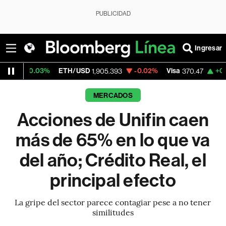
PUBLICIDAD
Ingresar
ETH/USD
-0.02%
Visa
+0.52%
MercadoLib
1,905.393
370.47
MERCADOS
Acciones de Unifin caen
más de 65% en lo que va
del año; Crédito Real, el
principal efecto
La gripe del sector parece contagiar pese a no tener
similitudes