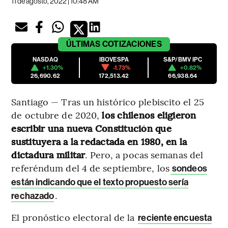
11 de agosto, 2022 | 10:48 AM
ÚLTIMAS
COTIZACIONES
NASDAQ
IBOVESPA
S&P/BMV IPC
+1.30%
-1.73%
+0.82%
26,690.62
172,513.42
66,938.64
Santiago — Tras un histórico plebiscito el 25
de octubre de 2020,
los chilenos eligieron
escribir una nueva Constitución que
sustituyera a la redactada en 1980, en la
dictadura militar
. Pero, a pocas semanas del
referéndum del 4 de septiembre, los
sondeos
están indicando que el texto propuesto sería
.
rechazado
El pronóstico electoral de la
reciente encuesta