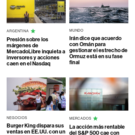
MUNDO
ARGENTINA
Irán dice que acuerdo
Presión sobre los
con Omán para
márgenes de
gestionar el estrecho de
MercadoLibre inquieta a
Ormuz está en su fase
inversores y acciones
final
caen en el Nasdaq
NEGOCIOS
MERCADOS
Burger King dispara sus
La acción más rentable
ventas en EE.UU. con un
del S&P 500 cae con