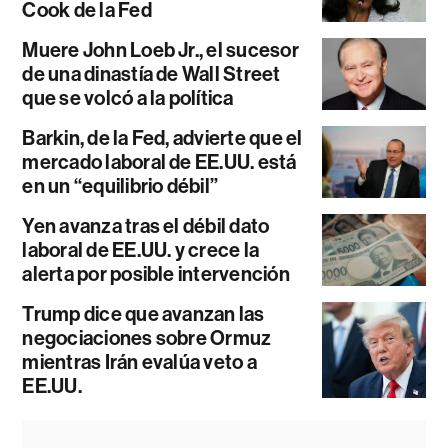
Cook de la Fed
Muere John Loeb Jr., el sucesor
de una dinastía de Wall Street
que se volcó a la política
Barkin, de la Fed, advierte que el
mercado laboral de EE.UU. está
en un “equilibrio débil”
Yen avanza tras el débil dato
laboral de EE.UU. y crece la
alerta por posible intervención
Trump dice que avanzan las
negociaciones sobre Ormuz
mientras Irán evalúa veto a
EE.UU.