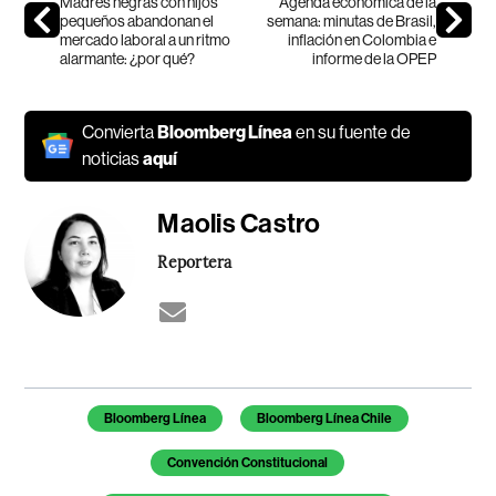
Madres negras con hijos
Agenda económica de la
pequeños abandonan el
semana: minutas de Brasil,
mercado laboral a un ritmo
inflación en Colombia e
alarmante: ¿por qué?
informe de la OPEP
Convierta
Bloomberg Línea
en su fuente de
noticias
aquí
Maolis Castro
Reportera
Temas de este artículo
Bloomberg Línea
Bloomberg Línea Chile
Convención Constitucional