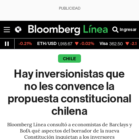
PUBLICIDAD
Ingresar
%
ETH/USD
-0.02%
Visa
-2.15%
MercadoLi
1,918.67
362.50
CHILE
Hay inversionistas que
no les convence la
propuesta constitucional
chilena
Bloomberg Línea consultó a economistas de Barclays y
BofA qué aspectos del borrador de la nueva
Constitución inquietan a los inversores