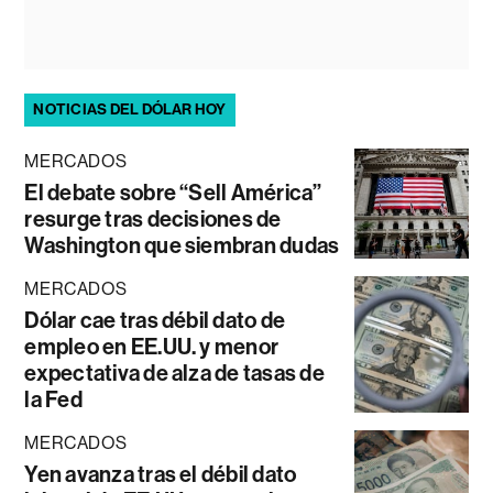
NOTICIAS DEL DÓLAR HOY
MERCADOS
El debate sobre “Sell América”
resurge tras decisiones de
Washington que siembran dudas
MERCADOS
Dólar cae tras débil dato de
empleo en EE.UU. y menor
expectativa de alza de tasas de
la Fed
MERCADOS
Yen avanza tras el débil dato