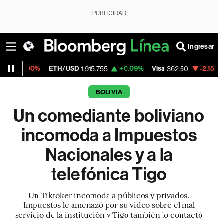
PUBLICIDAD
Ingresar
TH/USD
+0.09%
Visa
-2.15%
MercadoLibre
1,915.755
362.50
BOLIVIA
Un comediante boliviano
incomoda a Impuestos
Nacionales y a la
telefónica Tigo
Un Tiktoker incomoda a públicos y privados.
Impuestos le amenazó por su video sobre el mal
servicio de la institución y Tigo también lo contactó