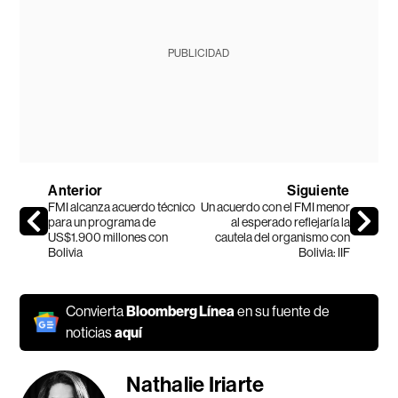
PUBLICIDAD
Anterior
Siguiente
FMI alcanza acuerdo técnico
Un acuerdo con el FMI menor
para un programa de
al esperado reflejaría la
US$1.900 millones con
cautela del organismo con
Bolivia
Bolivia: IIF
Convierta
Bloomberg Línea
en su fuente de
noticias
aquí
Nathalie Iriarte