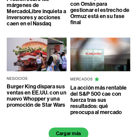
con Omán para
márgenes de
gestionar el estrecho de
MercadoLibre inquieta a
Ormuz está en su fase
inversores y acciones
final
caen en el Nasdaq
NEGOCIOS
MERCADOS
Burger King dispara sus
La acción más rentable
ventas en EE.UU. con un
del S&P 500 cae con
nuevo Whopper y una
fuerza tras sus
promoción de Star Wars
resultados: qué
preocupa al mercado
Cargar más