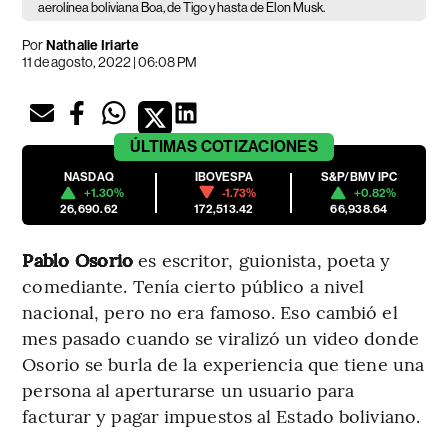
aerolínea boliviana Boa, de Tigo y hasta de Elon Musk.
Por
Nathalie Iriarte
11 de agosto, 2022 | 06:08 PM
ÚLTIMAS
COTIZACIONES
NASDAQ
IBOVESPA
S&P/BMV IPC
+1.30%
-1.73%
+0.82%
26,690.62
172,513.42
66,938.64
Pablo Osorio
es escritor, guionista, poeta y
comediante. Tenía cierto público a nivel
nacional, pero no era famoso. Eso cambió el
mes pasado cuando se viralizó un video donde
Osorio se burla de la experiencia que tiene una
persona al aperturarse un usuario para
facturar y pagar impuestos al Estado boliviano.