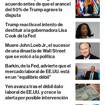
acuerdo antes de que el arancel
del 50% de Trump agrave la
disputa
Trump reactiva el intento de
destituir a la gobernadora Lisa
Cook de la Fed
Muere John Loeb Jr., el sucesor
de una dinastía de Wall Street
que se volcó a la política
Barkin, de la Fed, advierte que el
mercado laboral de EE.UU. está
en un “equilibrio débil”
Yen avanza tras el débil dato
laboral de EE.UU. y crece la
alerta por posible intervención