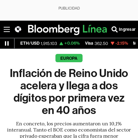
PUBLICIDAD
Ingresar
/USD
+0.06%
Visa
-2.15%
MercadoLibre
1,915.103
362.50
1,
EUROPA
Inflación de Reino Unido
acelera y llega a dos
dígitos por primera vez
en 40 años
En concreto, los precios aumentaron un 10,1%
interanual. Tanto el BOE como economistas del sector
privado esperaban que la cifra fuera menor