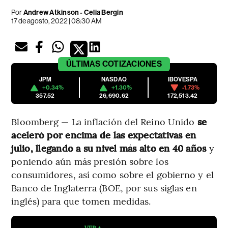
Por
Andrew Atkinson - Celia Bergin
17 de agosto, 2022 | 08:30 AM
ÚLTIMAS
COTIZACIONES
JPM
NASDAQ
IBOVESPA
+0.34%
+1.30%
-1.73%
357.52
26,690.62
172,513.42
Bloomberg — La inflación del Reino Unido
se
aceleró por encima de las expectativas en
julio, llegando a su nivel más alto en 40 años
y
poniendo aún más presión sobre los
consumidores, así como sobre el gobierno y el
Banco de Inglaterra (BOE, por sus siglas en
inglés) para que tomen medidas.