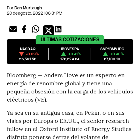
Por
Dan Murtaugh
20 de agosto, 2022 | 08:31 PM
ÚLTIMAS
COTIZACIONES
NASDAQ
IBOVESPA
S&P/BMV IPC
-0.09%
+0.41%
+0.40%
26,561.58
178,624.84
67,100.10
Bloomberg — Anders Hove es un experto en
energía de renombre global y tiene una
pequeña obsesión con la carga de los vehículos
eléctricos (VE).
Ya sea en su antigua casa, en Pekín, o en sus
viajes por Europa o EE.UU., el senior research
fellow en el Oxford Institute of Energy Studies
disfruta ponerse detrás del volante de