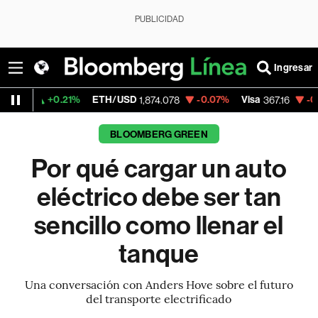
PUBLICIDAD
Ingresar
21%
ETH/USD
-0.07%
Visa
-0.66%
Mercad
1,874.078
367.16
BLOOMBERG GREEN
Por qué cargar un auto
eléctrico debe ser tan
sencillo como llenar el
tanque
Una conversación con Anders Hove sobre el futuro
del transporte electrificado