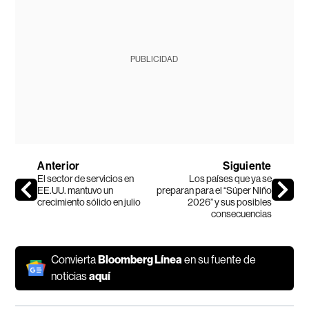
PUBLICIDAD
Anterior
Siguiente
El sector de servicios en
Los países que ya se
EE.UU. mantuvo un
preparan para el “Súper Niño
crecimiento sólido en julio
2026” y sus posibles
consecuencias
Convierta
Bloomberg Línea
en su fuente de
noticias
aquí