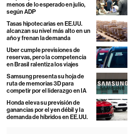
menos de lo esperado en julio,
según ADP
Tasas hipotecarias en EE.UU.
alcanzan su nivel más alto en un
año y frenan la demanda
Uber cumple previsiones de
reservas, pero la competencia
en Brasil ralentiza los viajes
Samsung presenta su hoja de
ruta de memorias 3D para
competir por el liderazgo en IA
Honda eleva su previsión de
ganancias por el yen débil y la
demanda de híbridos en EE.UU.