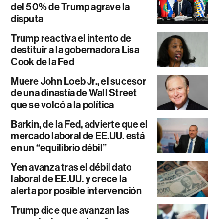
del 50% de Trump agrave la
disputa
Trump reactiva el intento de
destituir a la gobernadora Lisa
Cook de la Fed
Muere John Loeb Jr., el sucesor
de una dinastía de Wall Street
que se volcó a la política
Barkin, de la Fed, advierte que el
mercado laboral de EE.UU. está
en un “equilibrio débil”
Yen avanza tras el débil dato
laboral de EE.UU. y crece la
alerta por posible intervención
Trump dice que avanzan las