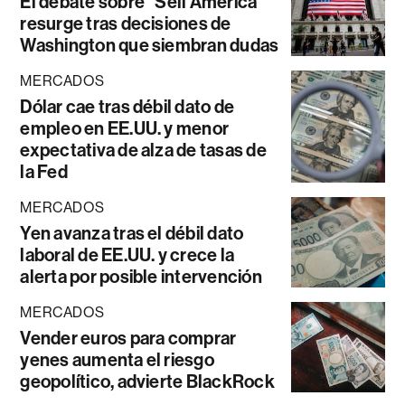
El debate sobre “Sell América”
resurge tras decisiones de
Washington que siembran dudas
MERCADOS
Dólar cae tras débil dato de
empleo en EE.UU. y menor
expectativa de alza de tasas de
la Fed
MERCADOS
Yen avanza tras el débil dato
laboral de EE.UU. y crece la
alerta por posible intervención
MERCADOS
Vender euros para comprar
yenes aumenta el riesgo
geopolítico, advierte BlackRock