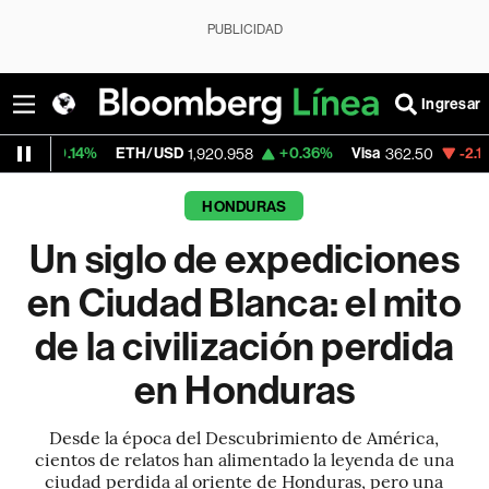
PUBLICIDAD
Ingresar
%
ETH/USD
+0.36%
Visa
-2.15%
Mercado
1,920.958
362.50
HONDURAS
Un siglo de expediciones
en Ciudad Blanca: el mito
de la civilización perdida
en Honduras
Desde la época del Descubrimiento de América,
cientos de relatos han alimentado la leyenda de una
ciudad perdida al oriente de Honduras, pero una