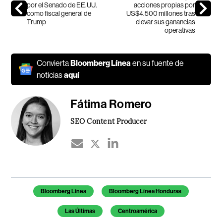
por el Senado de EE.UU.
acciones propias por
como fiscal general de
US$4.500 millones tras
Trump
elevar sus ganancias
operativas
Convierta
Bloomberg Línea
en su fuente de
noticias
aquí
Fátima Romero
SEO Content Producer
Temas de este artículo
Bloomberg Línea
Bloomberg Línea Honduras
Las Últimas
Centroamérica