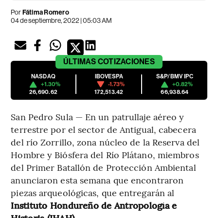
Por
Fátima Romero
04 de septiembre, 2022 | 05:03 AM
ÚLTIMAS
COTIZACIONES
NASDAQ
IBOVESPA
S&P/BMV IPC
+1.30%
-1.73%
+0.82%
26,690.62
172,513.42
66,938.64
San Pedro Sula — En un patrullaje aéreo y
terrestre por el sector de Antigual, cabecera
del río Zorrillo, zona núcleo de la Reserva del
Hombre y Biósfera del Río Plátano, miembros
del Primer Batallón de Protección Ambiental
anunciaron esta semana que encontraron
piezas arqueológicas, que entregarán al
Instituto Hondureño de Antropología e
Historia (IHAH)
.