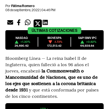
Por
Fátima Romero
08 de septiembre, 2022 | 04:46 PM
ÚLTIMAS
COTIZACIONES
NASDAQ
IBOVESPA
S&P/BMV IPC
+1.30%
-1.73%
+0.82%
26,690.62
172,513.42
66,938.64
Bloomberg Línea — La reina Isabel II de
Inglaterra, quien falleció a los 96 años el
jueves, encabezó
la Commonwealth o
Mancomunidad de Naciones, que es uno de
los ejes que sostienen a la corona británica
desde 1931
y que está conformada por países
de los cinco continentes.