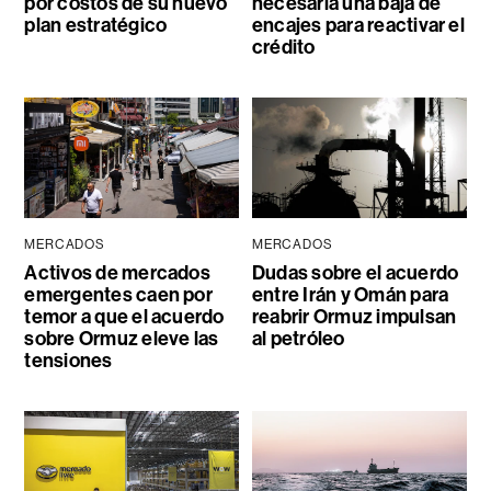
por costos de su nuevo
necesaria una baja de
plan estratégico
encajes para reactivar el
crédito
MERCADOS
MERCADOS
Activos de mercados
Dudas sobre el acuerdo
emergentes caen por
entre Irán y Omán para
temor a que el acuerdo
reabrir Ormuz impulsan
sobre Ormuz eleve las
al petróleo
tensiones