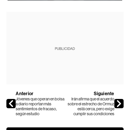
PUBLICIDAD
Anterior
Siguiente
Jóvenes que operan en bolsa
Irán afirma que el acuerdo
a diario reportan más
sobre el estrecho de Ormuz
sentimientos de fracaso,
está cerca, pero exige
según estudio
cumplir sus condiciones