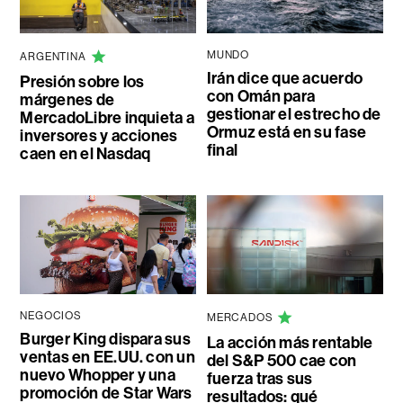
MUNDO
ARGENTINA
Irán dice que acuerdo
Presión sobre los
con Omán para
márgenes de
gestionar el estrecho de
MercadoLibre inquieta a
Ormuz está en su fase
inversores y acciones
final
caen en el Nasdaq
NEGOCIOS
MERCADOS
Burger King dispara sus
La acción más rentable
ventas en EE.UU. con un
del S&P 500 cae con
nuevo Whopper y una
fuerza tras sus
promoción de Star Wars
resultados: qué