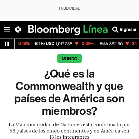
PUBLICIDAD
Ingresar
%
ETH/USD
-0.09%
Visa
-2.15%
MercadoL
1,917.235
362.50
MUNDO
¿Qué es la
Commonwealth y que
países de América son
miembros?
La Mancomunidad de Naciones está conformada por
56 países de los cinco continentes y en América son
13 los integrantes