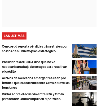
LAS ÚLTIMAS
Cencosud reporta pérdidas trimestrales por
costos de su nuevo plan estratégico
Presidente del BCRA dice que no ve
necesaria una baja de encajes para reactivar
el crédito
Activos de mercados emergentes caen por
temor a que el acuerdo sobre Ormuz eleve las
tensiones
Dudas sobre el acuerdo entre Irán y Omán
para reabrir Ormuz impulsan al petróleo