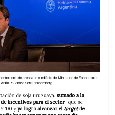
onferencia de prensa en el edificio del Ministerio de Economía en
fo: Anita Pouchard Serra/Bloomberg
tación de soja uruguaya,
sumado a la
e incentivos para el sector
-que se
e $200 y
ya logró alcanzar el
target
de
podía hacer suponer que escondía