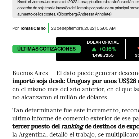
Brasil, el viernes 4 de marzo de 2022. Los agricultores brasileños están t
cosecha de soja tras la invasión de Ucrania por parte de su principal prov
aumento de los costes.
(Bloomberg/Andressa Anholete)
Por
Tomás Carrió
22 de septiembre, 2022 | 05:00 AM
DÓLAR OFICIAL
+0.16%
ÚLTIMAS
COTIZACIONES
1,498.7255
3
Buenos Aires — El dato puede generar desconc
importó soja desde Uruguay por unos US$28 
en el mismo mes del año anterior, en el que l
no alcanzaron el millón de dólares.
Tan determinante fue este incremento, recono
último informe de comercio exterior de ese pa
tercer puesto del
ranking
de destinos de expo
la Argentina, detalló el trabajo, se multiplica