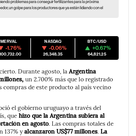
eniendo problemas para conseguir fertilizantes para la próxima
eedor, un golpe para los productores que ya están lidiando con el
MERVAL
NASDAQ
BTC/USD
-1.76%
-0.06%
+0.67%
,100,732.00
26,348.35
64,821.25
ierto. Durante agosto, la
Argentina
millones,
un 2.700% más que lo registrado
as compras de este producto al país vecino
ció el gobierno uruguayo a través del
ís, que
hizo que la Argentina subiera al
rtación en agosto
. Las compras totales de
ron 137% y
alcanzaron US$77 millones
.
La