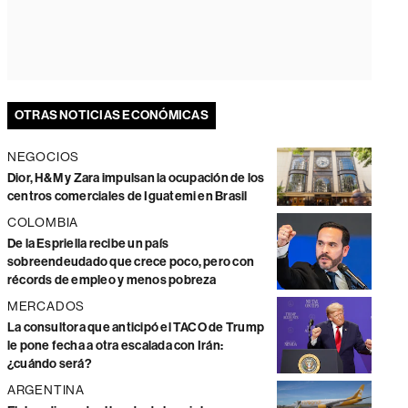
OTRAS NOTICIAS ECONÓMICAS
NEGOCIOS
Dior, H&M y Zara impulsan la ocupación de los
centros comerciales de Iguatemi en Brasil
COLOMBIA
De la Espriella recibe un país
sobreendeudado que crece poco, pero con
récords de empleo y menos pobreza
MERCADOS
La consultora que anticipó el TACO de Trump
le pone fecha a otra escalada con Irán:
¿cuándo será?
ARGENTINA