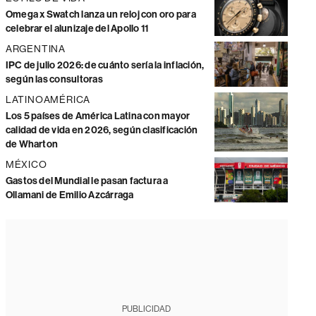
Omega x Swatch lanza un reloj con oro para
celebrar el alunizaje del Apollo 11
ARGENTINA
IPC de julio 2026: de cuánto sería la inflación,
según las consultoras
LATINOAMÉRICA
Los 5 países de América Latina con mayor
calidad de vida en 2026, según clasificación
de Wharton
MÉXICO
Gastos del Mundial le pasan factura a
Ollamani de Emilio Azcárraga
PUBLICIDAD