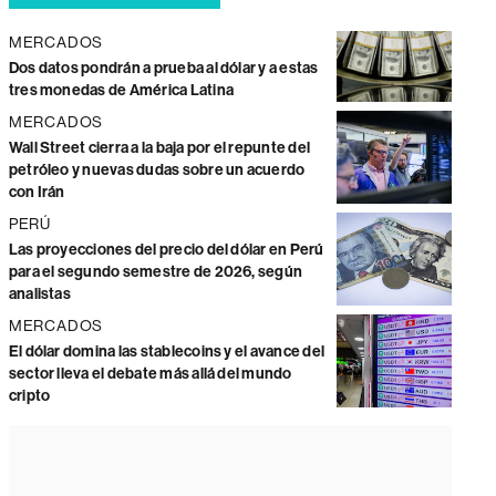
MERCADOS
Dos datos pondrán a prueba al dólar y a estas
tres monedas de América Latina
MERCADOS
Wall Street cierra a la baja por el repunte del
petróleo y nuevas dudas sobre un acuerdo
con Irán
PERÚ
Las proyecciones del precio del dólar en Perú
para el segundo semestre de 2026, según
analistas
MERCADOS
El dólar domina las stablecoins y el avance del
sector lleva el debate más allá del mundo
cripto