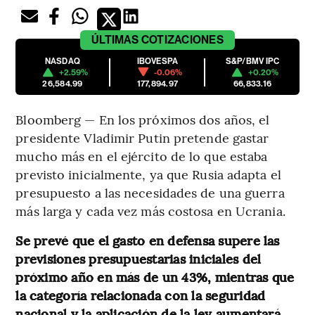
ÚLTIMAS
COTIZACIONES
NASDAQ
IBOVESPA
S&P/BMV IPC
+2.59%
-0.06%
+0.20%
26,584.99
177,894.97
66,833.16
Bloomberg — En los próximos dos años, el
presidente Vladimir Putin pretende gastar
mucho más en el ejército de lo que estaba
previsto inicialmente, ya que Rusia adapta el
presupuesto a las necesidades de una guerra
más larga y cada vez más costosa en Ucrania.
Se prevé que el gasto en defensa supere las
previsiones presupuestarias iniciales del
próximo año en más de un 43%, mientras que
la categoría relacionada con la seguridad
nacional y la aplicación de la ley aumentará