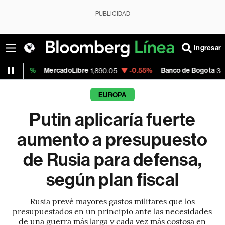
PUBLICIDAD
Ingresar
ercadoLibre
-0.55%
Banco de Bogota
0.
1,890.05
38,800.00
EUROPA
Putin aplicaría fuerte
aumento a presupuesto
de Rusia para defensa,
según plan fiscal
Rusia prevé mayores gastos militares que los
presupuestados en un principio ante las necesidades
de una guerra más larga y cada vez más costosa en