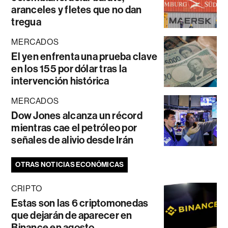
aranceles y fletes que no dan
tregua
MERCADOS
El yen enfrenta una prueba clave
en los 155 por dólar tras la
intervención histórica
MERCADOS
Dow Jones alcanza un récord
mientras cae el petróleo por
señales de alivio desde Irán
OTRAS NOTICIAS ECONÓMICAS
CRIPTO
Estas son las 6 criptomonedas
que dejarán de aparecer en
Binance en agosto