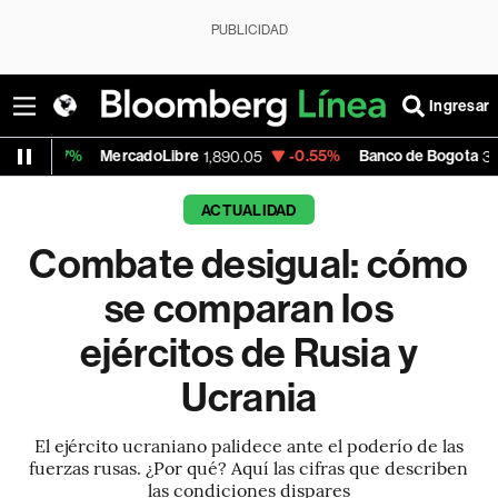
PUBLICIDAD
Ingresar
ercadoLibre
-0.55%
Banco de Bogota
0.
1,890.05
38,800.00
ACTUALIDAD
Combate desigual: cómo
se comparan los
ejércitos de Rusia y
Ucrania
El ejército ucraniano palidece ante el poderío de las
fuerzas rusas. ¿Por qué? Aquí las cifras que describen
las condiciones dispares