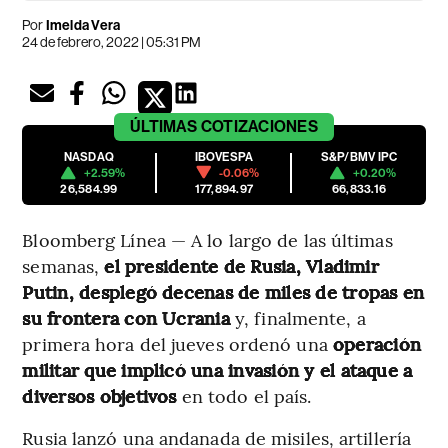
Por
Imelda Vera
24 de febrero, 2022 | 05:31 PM
ÚLTIMAS
COTIZACIONES
NASDAQ
IBOVESPA
S&P/BMV IPC
+2.59%
-0.06%
+0.20%
26,584.99
177,894.97
66,833.16
Bloomberg Línea — A lo largo de las últimas
semanas,
el presidente de Rusia, Vladimir
Putin, desplegó decenas de miles de tropas en
su frontera con Ucrania
y, finalmente, a
primera hora del jueves ordenó una
operación
militar que implicó una invasión y el ataque a
diversos objetivos
en todo el país.
Rusia lanzó una andanada de misiles, artillería