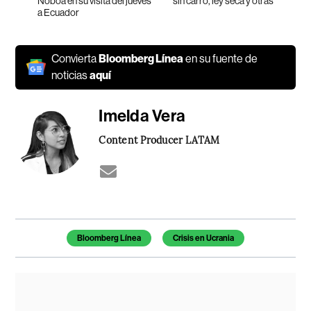
Noboa en su visita del jueves
sin carro, ley seca y otras
a Ecuador
Convierta
Bloomberg Línea
en su fuente de
noticias
aquí
Imelda Vera
Content Producer LATAM
Temas de este artículo
Bloomberg Línea
Crisis en Ucrania