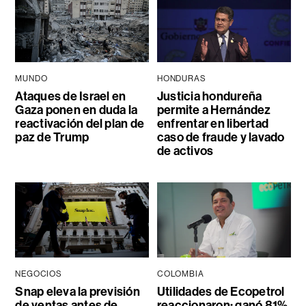
MUNDO
HONDURAS
Ataques de Israel en
Justicia hondureña
Gaza ponen en duda la
permite a Hernández
reactivación del plan de
enfrentar en libertad
paz de Trump
caso de fraude y lavado
de activos
NEGOCIOS
COLOMBIA
Snap eleva la previsión
Utilidades de Ecopetrol
de ventas antes de
reaccionaron: ganó 81%