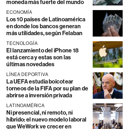
moneda más fuerte del mundo
ECONOMÍA
Los 10 países de Latinoamérica
en donde los bancos generan
más utilidades, según Felaban
TECNOLOGÍA
El lanzamiento del iPhone 18
está cerca y estas son las
últimas novedades
LÍNEA DEPORTIVA
La UEFA estudia boicotear
torneos de la FIFA por su plan de
abrirse a inversión privada
LATINOAMÉRICA
Ni presencial, ni remoto, ni
híbrido: el nuevo modelo laboral
que WeWork ve crecer en