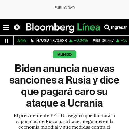
PUBLICIDAD
Ingresar
%
ETH/USD
+0.34%
Visa
+1.07%
Mercado
1,873.888
369.57
MUNDO
Biden anuncia nuevas
sanciones a Rusia y dice
que pagará caro su
ataque a Ucrania
El presidente de EE.UU. aseguró que limitará la
capacidad de Rusia para hacer negocios en la
economía mundial y que medidas contra el