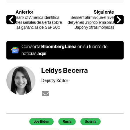
Anterior
Siguiente
Bank of America identifica
Bessent afirma que el nivel
tres señales de alerta sobre
del yen es un problema para
las ganancias del S&P 500
Japón y otras monedas
Convierta
Bloomberg Línea
en su fuente de
noticias
aquí
Leidys Becerra
Deputy Editor
Temas de este artículo
Joe Biden
Rusia
Ucrânia