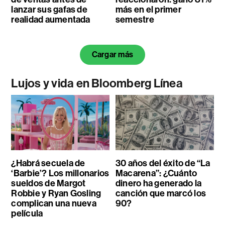
lanzar sus gafas de
más en el primer
realidad aumentada
semestre
Cargar más
Lujos y vida en Bloomberg Línea
¿Habrá secuela de
30 años del éxito de “La
‘Barbie’? Los millonarios
Macarena”: ¿Cuánto
sueldos de Margot
dinero ha generado la
Robbie y Ryan Gosling
canción que marcó los
complican una nueva
90?
película