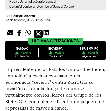
Rusia y Ucrania. Fotógrafo: Samuel
Corum/Bloomberg
(Bloomberg/Samuel Corum)
Por
Leidys Becerra
24 de febrero, 2022 | 01:48 PM
ÚLTIMAS
COTIZACIONES
NASDAQ
IBOVESPA
S&P/BMV IPC
+2.44%
+0.17%
+0.48%
26,546.50
178,294.97
67,014.38
El presidente de los Estados Unidos, Joe Biden,
anunció el jueves nuevas sanciones
económicas “severas” contra Rusia tras su
invasión a Ucrania, luego de reunirse
virtualmente con los líderes del Grupo de los
Siete (G-7) con quienes discutió un paquete de
represalias de mayor alcance.