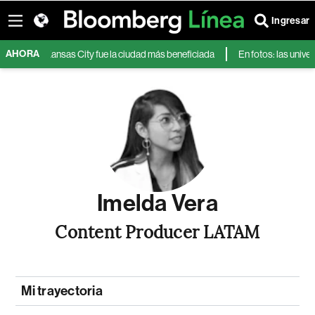
Ingresar
AHORA
UU.: Kansas City fue la ciudad más beneficiada
En fotos: las universida
Imelda Vera
Content Producer LATAM
Mi trayectoria